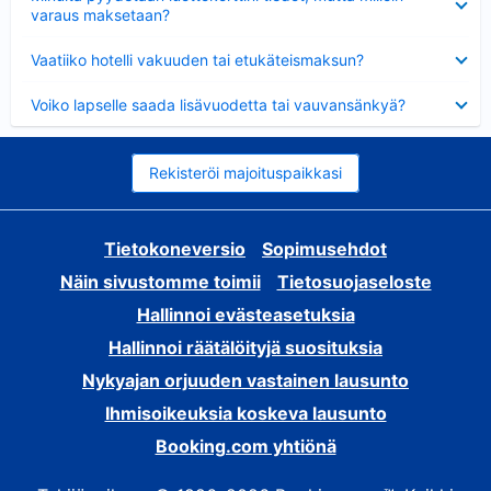
varaus maksetaan?
Lyhennetty
Vaatiiko hotelli vakuuden tai etukäteismaksun?
Lyhennetty
Voiko lapselle saada lisävuodetta tai vauvansänkyä?
Rekisteröi majoituspaikkasi
Tietokoneversio
Sopimusehdot
Näin sivustomme toimii
Tietosuojaseloste
Hallinnoi evästeasetuksia
Hallinnoi räätälöityjä suosituksia
Nykyajan orjuuden vastainen lausunto
Ihmisoikeuksia koskeva lausunto
Booking.com yhtiönä