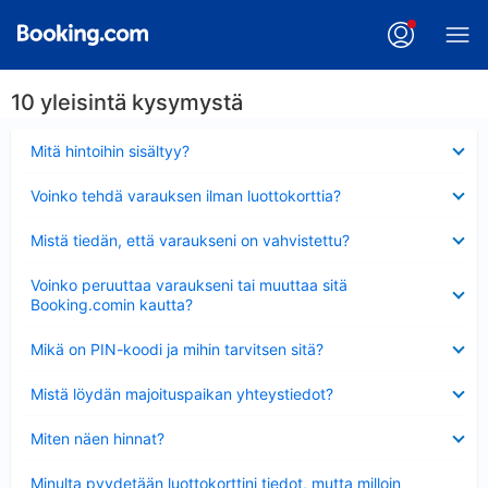
10 yleisintä kysymystä
Lyhennetty
Mitä hintoihin sisältyy?
Lyhennetty
Voinko tehdä varauksen ilman luottokorttia?
Lyhennetty
Mistä tiedän, että varaukseni on vahvistettu?
Lyhennetty
Voinko peruuttaa varaukseni tai muuttaa sitä
Booking.comin kautta?
Lyhennetty
Mikä on PIN-koodi ja mihin tarvitsen sitä?
Lyhennetty
Mistä löydän majoituspaikan yhteystiedot?
Lyhennetty
Miten näen hinnat?
Lyhennetty
Minulta pyydetään luottokorttini tiedot, mutta milloin