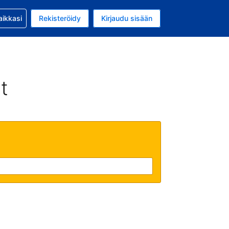
si kanssa
aikkasi
Rekisteröidy
Kirjaudu sisään
a on EUR
li on Suomi
t