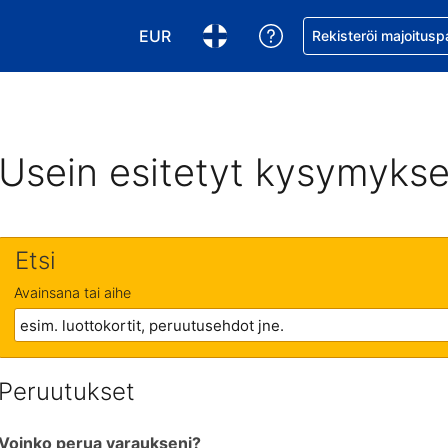
EUR
Pyydä apua varaukse
Rekisteröi majoitusp
Valitse valuutta. Tämänhetkinen valuutt
Valitse kieli. Tämänhetkinen kie
Usein esitetyt kysymykse
Etsi
Avainsana tai aihe
Peruutukset
Voinko perua varaukseni?