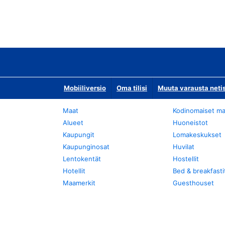
Mobiiliversio
Oma tilisi
Muuta varausta neti
Maat
Kodinomaiset ma
Alueet
Huoneistot
Kaupungit
Lomakeskukset
Kaupunginosat
Huvilat
Lentokentät
Hostellit
Hotellit
Bed & breakfasti
Maamerkit
Guesthouset