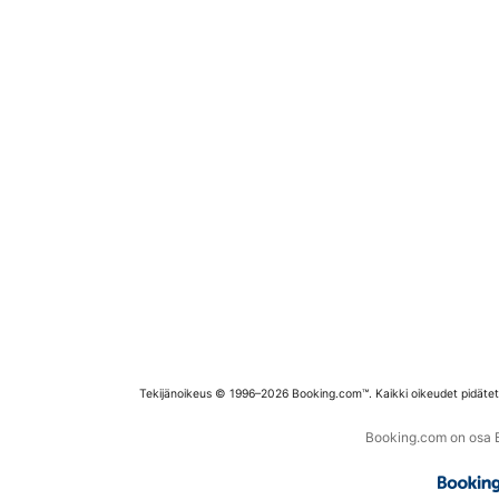
Tekijänoikeus © 1996–2026 Booking.com™. Kaikki oikeudet pidäte
Booking.com on osa Bo