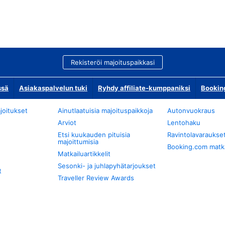
Rekisteröi majoituspaikkasi
ssä
Asiakaspalvelun tuki
Ryhdy affiliate-kumppaniksi
Bookin
joitukset
Ainutlaatuisia majoituspaikkoja
Autonvuokraus
Arviot
Lentohaku
Etsi kuukauden pituisia
Ravintolavaraukse
majoittumisia
Booking.com matkan
Matkailuartikkelit
Sesonki- ja juhlapyhätarjoukset
t
Traveller Review Awards