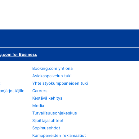
g.com for Business
Booking.com yhtiönä
Asiakaspalvelun tuki
t
Yhteistyökumppaneiden tuki
järjestäjille
Careers
Kestävä kehitys
Media
Turvallisuusohjekeskus
Sijoittajasuhteet
Sopimusehdot
Kumppaneiden reklamaatiot