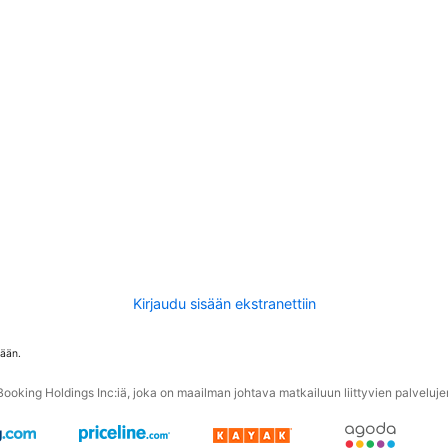
Kirjaudu sisään ekstranettiin
tään.
oking Holdings Inc:iä, joka on maailman johtava matkailuun liittyvien palvelujen 