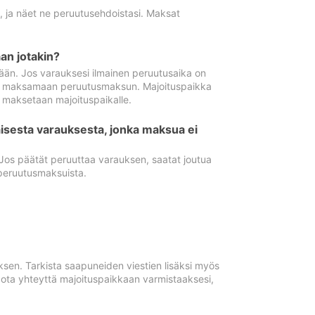
ä, ja näet ne peruutusehdoistasi. Maksat
n jotakin?
ään. Jos varauksesi ilmainen peruutusaika on
utua maksamaan peruutusmaksun. Majoituspaikka
t maksetaan majoituspaikalle.
isesta varauksesta, jonka maksua ei
 Jos päätät peruuttaa varauksen, saatat joutua
peruutusmaksuista.
ksen. Tarkista saapuneiden viestien lisäksi myös
, ota yhteyttä majoituspaikkaan varmistaaksesi,