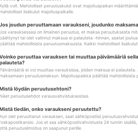
Kyllä voit. Mahdolliset peruutuskulut ovat majoituspaikan määrittämi
mahdolliset lisäkulut majoituspaikalle.
Jos joudun peruuttamaan varaukseni, joudunko maksamaa
Jos varauksessasi on ilmainen peruutus, et maksa peruutuksesta mit
päättynyt tai olet valinnut maksua ei palauteta -hinnan, saatat jo
päättää mahdollisista peruutusmaksuista. Kaikki mahdolliset lisäkulu
Voinko peruuttaa varauksen tai muuttaa päivämääriä sella
palauteta?
Päivämääriä ei voi muuttaa varauksissa, joiden maksua ei palauteta.
maksamaan peruutusmaksun. Majoituspaikka päättää mahdollisista 
Mistä löydän peruutusehtoni?
Näet peruutusehdot varausvahvistuksestasi.
Mistä tiedän, onko varaukseni peruutettu?
Kun olet peruuttanut varauksen, saat sähköpostiisi peruutusvahvistu
roskapostikansio. Jos et saa sähköpostivahvistusta 24 tunnin sisällä
että peruutusilmoitus on saapunut perille.