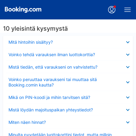
10 yleisintä kysymystä
Lyhennetty
Mitä hintoihin sisältyy?
Lyhennetty
Voinko tehdä varauksen ilman luottokorttia?
Lyhennetty
Mistä tiedän, että varaukseni on vahvistettu?
Lyhennetty
Voinko peruuttaa varaukseni tai muuttaa sitä
Booking.comin kautta?
Lyhennetty
Mikä on PIN-koodi ja mihin tarvitsen sitä?
Lyhennetty
Mistä löydän majoituspaikan yhteystiedot?
Lyhennetty
Miten näen hinnat?
Lyhennetty
Minulta pyydetään luottokorttini tiedot, mutta milloin