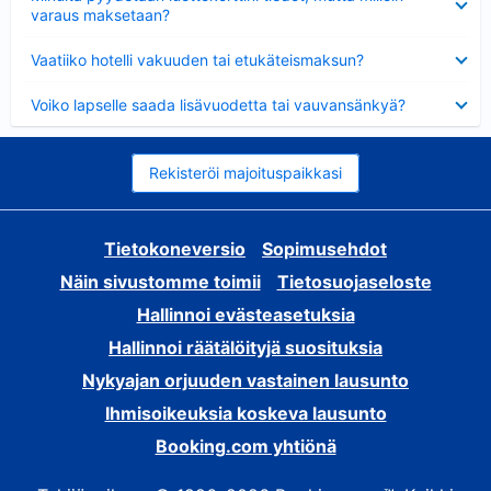
varaus maksetaan?
Lyhennetty
Vaatiiko hotelli vakuuden tai etukäteismaksun?
Lyhennetty
Voiko lapselle saada lisävuodetta tai vauvansänkyä?
Rekisteröi majoituspaikkasi
Tietokoneversio
Sopimusehdot
Näin sivustomme toimii
Tietosuojaseloste
Hallinnoi evästeasetuksia
Hallinnoi räätälöityjä suosituksia
Nykyajan orjuuden vastainen lausunto
Ihmisoikeuksia koskeva lausunto
Booking.com yhtiönä