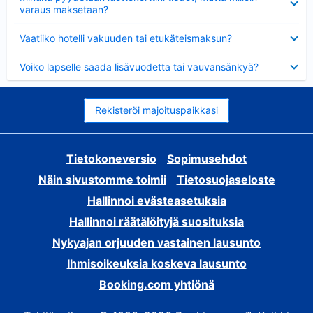
varaus maksetaan?
Lyhennetty
Vaatiiko hotelli vakuuden tai etukäteismaksun?
Lyhennetty
Voiko lapselle saada lisävuodetta tai vauvansänkyä?
Rekisteröi majoituspaikkasi
Tietokoneversio
Sopimusehdot
Näin sivustomme toimii
Tietosuojaseloste
Hallinnoi evästeasetuksia
Hallinnoi räätälöityjä suosituksia
Nykyajan orjuuden vastainen lausunto
Ihmisoikeuksia koskeva lausunto
Booking.com yhtiönä