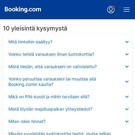
10 yleisintä kysymystä
Lyhennetty
Mitä hintoihin sisältyy?
Lyhennetty
Voinko tehdä varauksen ilman luottokorttia?
Lyhennetty
Mistä tiedän, että varaukseni on vahvistettu?
Lyhennetty
Voinko peruuttaa varaukseni tai muuttaa sitä
Booking.comin kautta?
Lyhennetty
Mikä on PIN-koodi ja mihin tarvitsen sitä?
Lyhennetty
Mistä löydän majoituspaikan yhteystiedot?
Lyhennetty
Miten näen hinnat?
Lyhennetty
Minulta pyydetään luottokorttini tiedot, mutta milloin