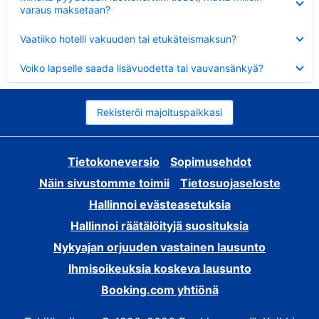
varaus maksetaan?
Lyhennetty
Vaatiiko hotelli vakuuden tai etukäteismaksun?
Lyhennetty
Voiko lapselle saada lisävuodetta tai vauvansänkyä?
Rekisteröi majoituspaikkasi
Tietokoneversio
Sopimusehdot
Näin sivustomme toimii
Tietosuojaseloste
Hallinnoi evästeasetuksia
Hallinnoi räätälöityjä suosituksia
Nykyajan orjuuden vastainen lausunto
Ihmisoikeuksia koskeva lausunto
Booking.com yhtiönä