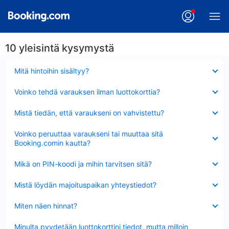
10 yleisintä kysymystä
Lyhennetty
Mitä hintoihin sisältyy?
Lyhennetty
Voinko tehdä varauksen ilman luottokorttia?
Lyhennetty
Mistä tiedän, että varaukseni on vahvistettu?
Lyhennetty
Voinko peruuttaa varaukseni tai muuttaa sitä
Booking.comin kautta?
Lyhennetty
Mikä on PIN-koodi ja mihin tarvitsen sitä?
Lyhennetty
Mistä löydän majoituspaikan yhteystiedot?
Lyhennetty
Miten näen hinnat?
Lyhennetty
Minulta pyydetään luottokorttini tiedot, mutta milloin