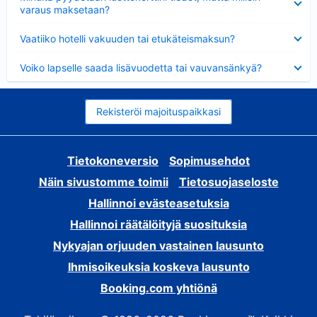
varaus maksetaan?
Lyhennetty
Vaatiiko hotelli vakuuden tai etukäteismaksun?
Lyhennetty
Voiko lapselle saada lisävuodetta tai vauvansänkyä?
Rekisteröi majoituspaikkasi
Tietokoneversio
Sopimusehdot
Näin sivustomme toimii
Tietosuojaseloste
Hallinnoi evästeasetuksia
Hallinnoi räätälöityjä suosituksia
Nykyajan orjuuden vastainen lausunto
Ihmisoikeuksia koskeva lausunto
Booking.com yhtiönä