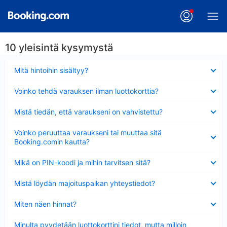
10 yleisintä kysymystä
Lyhennetty
Mitä hintoihin sisältyy?
Lyhennetty
Voinko tehdä varauksen ilman luottokorttia?
Lyhennetty
Mistä tiedän, että varaukseni on vahvistettu?
Lyhennetty
Voinko peruuttaa varaukseni tai muuttaa sitä
Booking.comin kautta?
Lyhennetty
Mikä on PIN-koodi ja mihin tarvitsen sitä?
Lyhennetty
Mistä löydän majoituspaikan yhteystiedot?
Lyhennetty
Miten näen hinnat?
Lyhennetty
Minulta pyydetään luottokorttini tiedot, mutta milloin