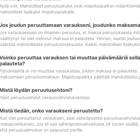
Kyllä voit. Mahdolliset peruutuskulut ovat majoituspaikan määrittämi
mahdolliset lisäkulut majoituspaikalle.
Jos joudun peruuttamaan varaukseni, joudunko maksamaa
Jos varauksessasi on ilmainen peruutus, et maksa peruutuksesta mit
päättynyt tai olet valinnut maksua ei palauteta -hinnan, saatat jo
päättää mahdollisista peruutusmaksuista. Kaikki mahdolliset lisäkulu
Voinko peruuttaa varauksen tai muuttaa päivämääriä sella
palauteta?
Päivämääriä ei voi muuttaa varauksissa, joiden maksua ei palauteta.
maksamaan peruutusmaksun. Majoituspaikka päättää mahdollisista 
Mistä löydän peruutusehtoni?
Näet peruutusehdot varausvahvistuksestasi.
Mistä tiedän, onko varaukseni peruutettu?
Kun olet peruuttanut varauksen, saat sähköpostiisi peruutusvahvistu
roskapostikansio. Jos et saa sähköpostivahvistusta 24 tunnin sisällä
että peruutusilmoitus on saapunut perille.