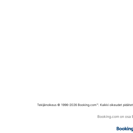
Tekijänoikeus © 1996–2026 Booking.com™. Kaikki oikeudet pidäte
Booking.com on osa Bo