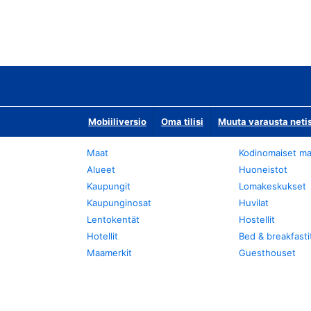
Mobiiliversio
Oma tilisi
Muuta varausta neti
Maat
Kodinomaiset ma
Alueet
Huoneistot
Kaupungit
Lomakeskukset
Kaupunginosat
Huvilat
Lentokentät
Hostellit
Hotellit
Bed & breakfasti
Maamerkit
Guesthouset