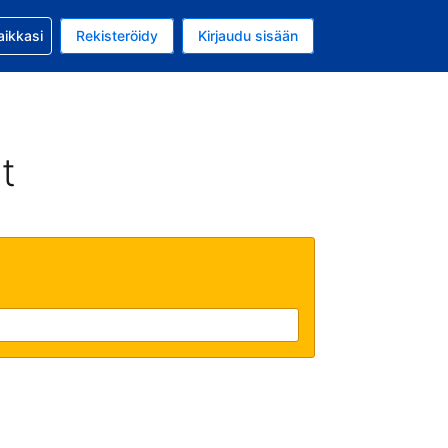
si kanssa
aikkasi
Rekisteröidy
Kirjaudu sisään
 on Yhdysvaltain dollari
li on Suomi
t