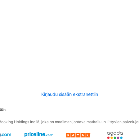
Kirjaudu sisään ekstranettiin
tään.
oking Holdings Inc:iä, joka on maailman johtava matkailuun liittyvien palvelujen 