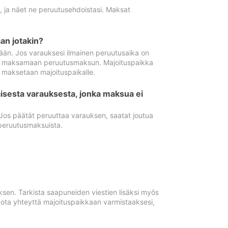
ä, ja näet ne peruutusehdoistasi. Maksat
n jotakin?
ään. Jos varauksesi ilmainen peruutusaika on
utua maksamaan peruutusmaksun. Majoituspaikka
t maksetaan majoituspaikalle.
isesta varauksesta, jonka maksua ei
 Jos päätät peruuttaa varauksen, saatat joutua
peruutusmaksuista.
ksen. Tarkista saapuneiden viestien lisäksi myös
, ota yhteyttä majoituspaikkaan varmistaaksesi,