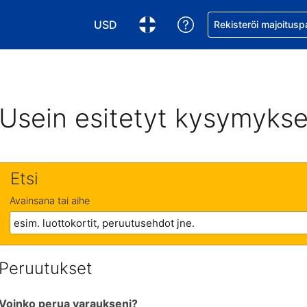
USD
Pyydä apua varaukse
Rekisteröi majoitusp
Valitse valuutta. Tämänhetkinen valuutta
Valitse kieli. Tämänhetkinen kie
Usein esitetyt kysymykse
Etsi
Avainsana tai aihe
Peruutukset
Voinko perua varaukseni?