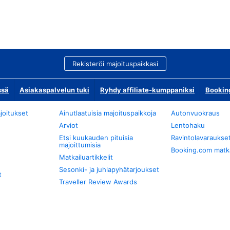
Rekisteröi majoituspaikkasi
ssä
Asiakaspalvelun tuki
Ryhdy affiliate-kumppaniksi
Bookin
joitukset
Ainutlaatuisia majoituspaikkoja
Autonvuokraus
Arviot
Lentohaku
Etsi kuukauden pituisia
Ravintolavaraukse
majoittumisia
Booking.com matkan
Matkailuartikkelit
Sesonki- ja juhlapyhätarjoukset
t
Traveller Review Awards