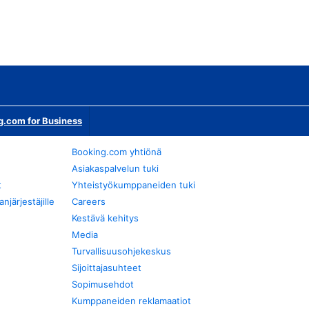
g.com for Business
Booking.com yhtiönä
Asiakaspalvelun tuki
t
Yhteistyökumppaneiden tuki
järjestäjille
Careers
Kestävä kehitys
Media
Turvallisuusohjekeskus
Sijoittajasuhteet
Sopimusehdot
Kumppaneiden reklamaatiot