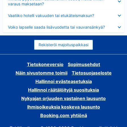
varaus maksetaan?
Lyhennetty
Vaatiiko hotelli vakuuden tai etukäteismaksun?
Lyhennetty
Voiko lapselle saada lisävuodetta tai vauvansänkyä?
Rekisteröi majoituspaikkasi
Tietokoneversio
Sopimusehdot
Näin sivustomme toimii
Tietosuojaseloste
Hallinnoi evästeasetuksia
Hallinnoi räätälöityjä suosituksia
Nykyajan orjuuden vastainen lausunto
Ihmisoikeuksia koskeva lausunto
Booking.com yhtiönä