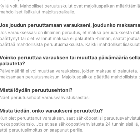
Kyllä voit. Mahdolliset peruutuskulut ovat majoituspaikan määrittämi
mahdolliset lisäkulut majoituspaikalle.
Jos joudun peruuttamaan varaukseni, joudunko maksamaa
Jos varauksessasi on ilmainen peruutus, et maksa peruutuksesta mit
päättynyt tai olet valinnut maksua ei palauteta -hinnan, saatat jo
päättää mahdollisista peruutusmaksuista. Kaikki mahdolliset lisäkulu
Voinko peruuttaa varauksen tai muuttaa päivämääriä sella
palauteta?
Päivämääriä ei voi muuttaa varauksissa, joiden maksua ei palauteta.
maksamaan peruutusmaksun. Majoituspaikka päättää mahdollisista 
Mistä löydän peruutusehtoni?
Näet peruutusehdot varausvahvistuksestasi.
Mistä tiedän, onko varaukseni peruutettu?
Kun olet peruuttanut varauksen, saat sähköpostiisi peruutusvahvistu
roskapostikansio. Jos et saa sähköpostivahvistusta 24 tunnin sisällä
että peruutusilmoitus on saapunut perille.