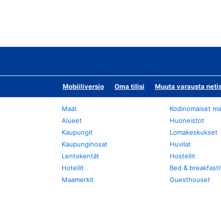
Mobiiliversio
Oma tilisi
Muuta varausta neti
Maat
Kodinomaiset ma
Alueet
Huoneistot
Kaupungit
Lomakeskukset
Kaupunginosat
Huvilat
Lentokentät
Hostellit
Hotellit
Bed & breakfasti
Maamerkit
Guesthouset