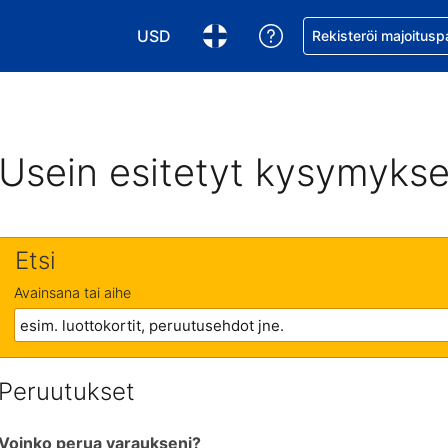
USD
Pyydä apua varaukse
Rekisteröi majoitusp
Valitse valuutta. Tämänhetkinen valuutta
Valitse kieli. Tämänhetkinen kie
Usein esitetyt kysymykse
Etsi
Avainsana tai aihe
Peruutukset
Voinko perua varaukseni?