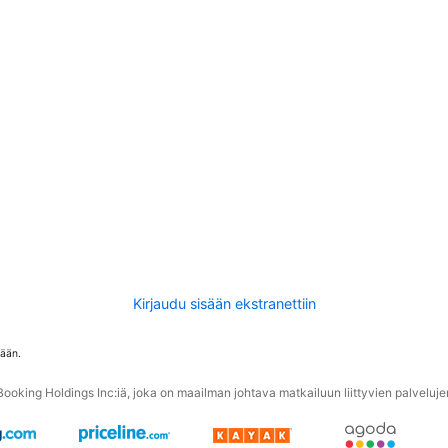
Kirjaudu sisään ekstranettiin
tään.
oking Holdings Inc:iä, joka on maailman johtava matkailuun liittyvien palvelujen 