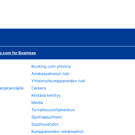
g.com for Business
Booking.com yhtiönä
Asiakaspalvelun tuki
t
Yhteistyökumppaneiden tuki
järjestäjille
Careers
Kestävä kehitys
Media
Turvallisuusohjekeskus
Sijoittajasuhteet
Sopimusehdot
Kumppaneiden reklamaatiot