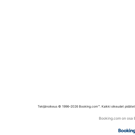
Tekijänoikeus © 1996–2026 Booking.com™. Kaikki oikeudet pidäte
Booking.com on osa Bo