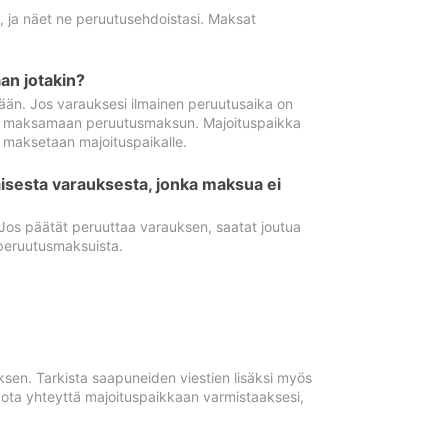
ä, ja näet ne peruutusehdoistasi. Maksat
n jotakin?
ään. Jos varauksesi ilmainen peruutusaika on
utua maksamaan peruutusmaksun. Majoituspaikka
t maksetaan majoituspaikalle.
isesta varauksesta, jonka maksua ei
 Jos päätät peruuttaa varauksen, saatat joutua
peruutusmaksuista.
ksen. Tarkista saapuneiden viestien lisäksi myös
, ota yhteyttä majoituspaikkaan varmistaaksesi,