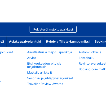
Rekisteröi majoituspaikkasi
ssä
Asiakaspalvelun tuki
Ryhdy affiliate-kumppaniksi
Bookin
joitukset
Ainutlaatuisia majoituspaikkoja
Autonvuokraus
Arviot
Lentohaku
Etsi kuukauden pituisia
Ravintolavaraukse
majoittumisia
Booking.com matkan
Matkailuartikkelit
Sesonki- ja juhlapyhätarjoukset
t
Traveller Review Awards