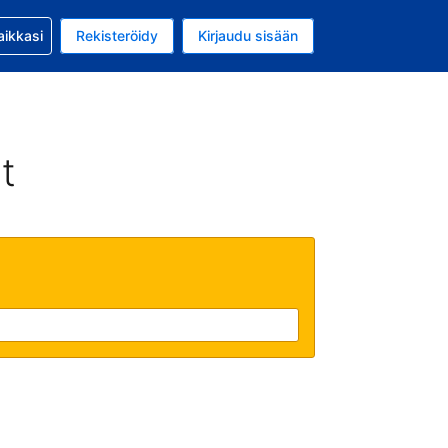
si kanssa
aikkasi
Rekisteröidy
Kirjaudu sisään
 on Yhdysvaltain dollari
li on Suomi
t