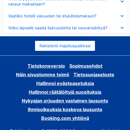
varaus maksetaan?
Lyhennetty
Vaatiiko hotelli vakuuden tai etukäteismaksun?
Lyhennetty
Voiko lapselle saada lisävuodetta tai vauvansänkyä?
Rekisteröi majoituspaikkasi
Tietokoneversio
Sopimusehdot
Näin sivustomme toimii
Tietosuojaseloste
Hallinnoi evästeasetuksia
Hallinnoi räätälöityjä suosituksia
Nykyajan orjuuden vastainen lausunto
Ihmisoikeuksia koskeva lausunto
Booking.com yhtiönä