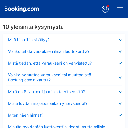
10 yleisintä kysymystä
Lyhennetty
Mitä hintoihin sisältyy?
Lyhennetty
Voinko tehdä varauksen ilman luottokorttia?
Lyhennetty
Mistä tiedän, että varaukseni on vahvistettu?
Lyhennetty
Voinko peruuttaa varaukseni tai muuttaa sitä
Booking.comin kautta?
Lyhennetty
Mikä on PIN-koodi ja mihin tarvitsen sitä?
Lyhennetty
Mistä löydän majoituspaikan yhteystiedot?
Lyhennetty
Miten näen hinnat?
Lyhennetty
Minulta pyydetään luottokorttini tiedot, mutta milloin