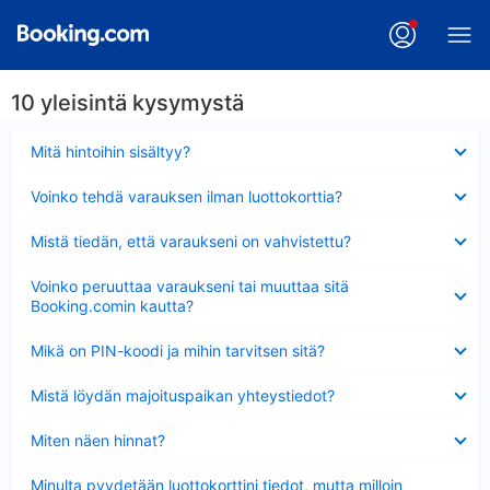
10 yleisintä kysymystä
Lyhennetty
Mitä hintoihin sisältyy?
Lyhennetty
Voinko tehdä varauksen ilman luottokorttia?
Lyhennetty
Mistä tiedän, että varaukseni on vahvistettu?
Lyhennetty
Voinko peruuttaa varaukseni tai muuttaa sitä
Booking.comin kautta?
Lyhennetty
Mikä on PIN-koodi ja mihin tarvitsen sitä?
Lyhennetty
Mistä löydän majoituspaikan yhteystiedot?
Lyhennetty
Miten näen hinnat?
Lyhennetty
Minulta pyydetään luottokorttini tiedot, mutta milloin