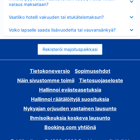
varaus maksetaan?
Lyhennetty
Vaatiiko hotelli vakuuden tai etukäteismaksun?
Lyhennetty
Voiko lapselle saada lisävuodetta tai vauvansänkyä?
Rekisteröi majoituspaikkasi
Tietokoneversio
Sopimusehdot
Näin sivustomme toimii
Tietosuojaseloste
Hallinnoi evästeasetuksia
Hallinnoi räätälöityjä suosituksia
Nykyajan orjuuden vastainen lausunto
Ihmisoikeuksia koskeva lausunto
Booking.com yhtiönä