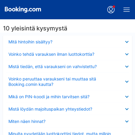
10 yleisintä kysymystä
Lyhennetty
Mitä hintoihin sisältyy?
Lyhennetty
Voinko tehdä varauksen ilman luottokorttia?
Lyhennetty
Mistä tiedän, että varaukseni on vahvistettu?
Lyhennetty
Voinko peruuttaa varaukseni tai muuttaa sitä
Booking.comin kautta?
Lyhennetty
Mikä on PIN-koodi ja mihin tarvitsen sitä?
Lyhennetty
Mistä löydän majoituspaikan yhteystiedot?
Lyhennetty
Miten näen hinnat?
Lyhennetty
Minulta pyydetään luottokorttini tiedot, mutta milloin