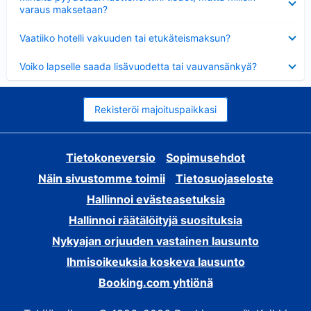
varaus maksetaan?
Lyhennetty
Vaatiiko hotelli vakuuden tai etukäteismaksun?
Lyhennetty
Voiko lapselle saada lisävuodetta tai vauvansänkyä?
Rekisteröi majoituspaikkasi
Tietokoneversio
Sopimusehdot
Näin sivustomme toimii
Tietosuojaseloste
Hallinnoi evästeasetuksia
Hallinnoi räätälöityjä suosituksia
Nykyajan orjuuden vastainen lausunto
Ihmisoikeuksia koskeva lausunto
Booking.com yhtiönä