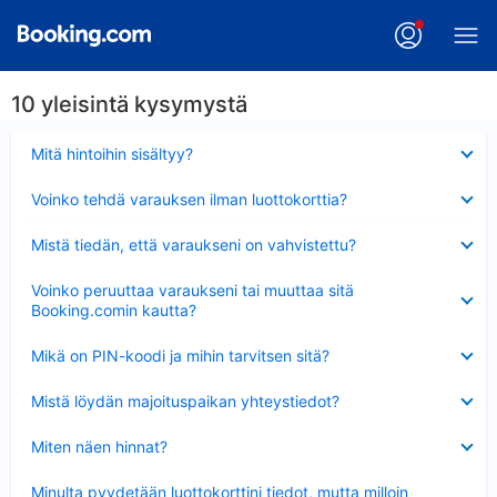
10 yleisintä kysymystä
Lyhennetty
Mitä hintoihin sisältyy?
Lyhennetty
Voinko tehdä varauksen ilman luottokorttia?
Lyhennetty
Mistä tiedän, että varaukseni on vahvistettu?
Lyhennetty
Voinko peruuttaa varaukseni tai muuttaa sitä
Booking.comin kautta?
Lyhennetty
Mikä on PIN-koodi ja mihin tarvitsen sitä?
Lyhennetty
Mistä löydän majoituspaikan yhteystiedot?
Lyhennetty
Miten näen hinnat?
Lyhennetty
Minulta pyydetään luottokorttini tiedot, mutta milloin