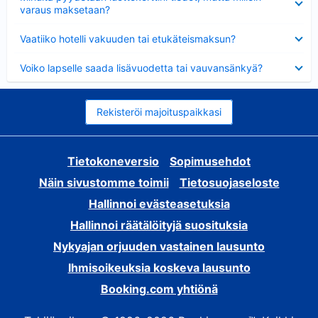
varaus maksetaan?
Lyhennetty
Vaatiiko hotelli vakuuden tai etukäteismaksun?
Lyhennetty
Voiko lapselle saada lisävuodetta tai vauvansänkyä?
Rekisteröi majoituspaikkasi
Tietokoneversio
Sopimusehdot
Näin sivustomme toimii
Tietosuojaseloste
Hallinnoi evästeasetuksia
Hallinnoi räätälöityjä suosituksia
Nykyajan orjuuden vastainen lausunto
Ihmisoikeuksia koskeva lausunto
Booking.com yhtiönä