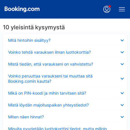
10 yleisintä kysymystä
Lyhennetty
Mitä hintoihin sisältyy?
Lyhennetty
Voinko tehdä varauksen ilman luottokorttia?
Lyhennetty
Mistä tiedän, että varaukseni on vahvistettu?
Lyhennetty
Voinko peruuttaa varaukseni tai muuttaa sitä
Booking.comin kautta?
Lyhennetty
Mikä on PIN-koodi ja mihin tarvitsen sitä?
Lyhennetty
Mistä löydän majoituspaikan yhteystiedot?
Lyhennetty
Miten näen hinnat?
Lyhennetty
Minulta pyydetään luottokorttini tiedot, mutta milloin