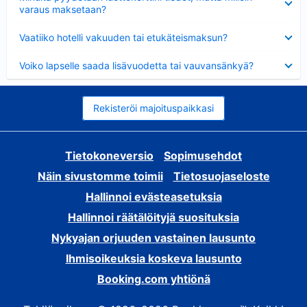
varaus maksetaan?
Lyhennetty
Vaatiiko hotelli vakuuden tai etukäteismaksun?
Lyhennetty
Voiko lapselle saada lisävuodetta tai vauvansänkyä?
Rekisteröi majoituspaikkasi
Tietokoneversio
Sopimusehdot
Näin sivustomme toimii
Tietosuojaseloste
Hallinnoi evästeasetuksia
Hallinnoi räätälöityjä suosituksia
Nykyajan orjuuden vastainen lausunto
Ihmisoikeuksia koskeva lausunto
Booking.com yhtiönä