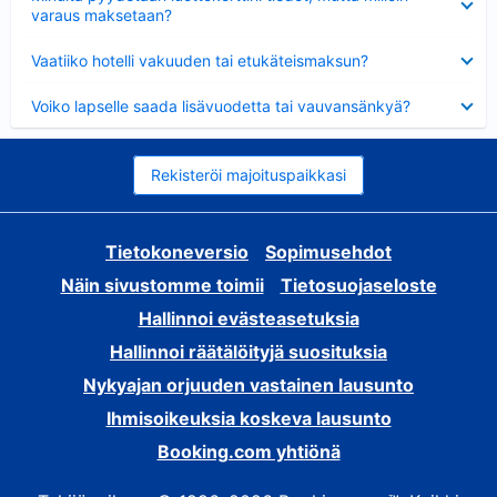
varaus maksetaan?
Lyhennetty
Vaatiiko hotelli vakuuden tai etukäteismaksun?
Lyhennetty
Voiko lapselle saada lisävuodetta tai vauvansänkyä?
Rekisteröi majoituspaikkasi
Tietokoneversio
Sopimusehdot
Näin sivustomme toimii
Tietosuojaseloste
Hallinnoi evästeasetuksia
Hallinnoi räätälöityjä suosituksia
Nykyajan orjuuden vastainen lausunto
Ihmisoikeuksia koskeva lausunto
Booking.com yhtiönä