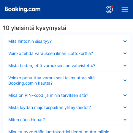
10 yleisintä kysymystä
Lyhennetty
Mitä hintoihin sisältyy?
Lyhennetty
Voinko tehdä varauksen ilman luottokorttia?
Lyhennetty
Mistä tiedän, että varaukseni on vahvistettu?
Lyhennetty
Voinko peruuttaa varaukseni tai muuttaa sitä
Booking.comin kautta?
Lyhennetty
Mikä on PIN-koodi ja mihin tarvitsen sitä?
Lyhennetty
Mistä löydän majoituspaikan yhteystiedot?
Lyhennetty
Miten näen hinnat?
Lyhennetty
Minulta pyydetään luottokorttini tiedot, mutta milloin