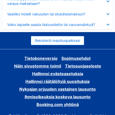
varaus maksetaan?
Lyhennetty
Vaatiiko hotelli vakuuden tai etukäteismaksun?
Lyhennetty
Voiko lapselle saada lisävuodetta tai vauvansänkyä?
Rekisteröi majoituspaikkasi
Tietokoneversio
Sopimusehdot
Näin sivustomme toimii
Tietosuojaseloste
Hallinnoi evästeasetuksia
Hallinnoi räätälöityjä suosituksia
Nykyajan orjuuden vastainen lausunto
Ihmisoikeuksia koskeva lausunto
Booking.com yhtiönä