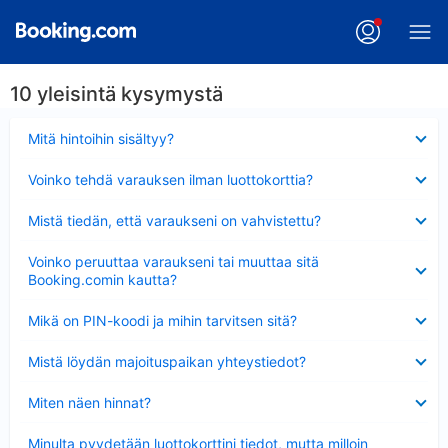
10 yleisintä kysymystä
Lyhennetty
Mitä hintoihin sisältyy?
Lyhennetty
Voinko tehdä varauksen ilman luottokorttia?
Lyhennetty
Mistä tiedän, että varaukseni on vahvistettu?
Lyhennetty
Voinko peruuttaa varaukseni tai muuttaa sitä
Booking.comin kautta?
Lyhennetty
Mikä on PIN-koodi ja mihin tarvitsen sitä?
Lyhennetty
Mistä löydän majoituspaikan yhteystiedot?
Lyhennetty
Miten näen hinnat?
Lyhennetty
Minulta pyydetään luottokorttini tiedot, mutta milloin