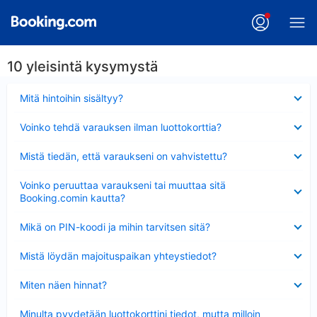
10 yleisintä kysymystä
Lyhennetty
Mitä hintoihin sisältyy?
Lyhennetty
Voinko tehdä varauksen ilman luottokorttia?
Lyhennetty
Mistä tiedän, että varaukseni on vahvistettu?
Lyhennetty
Voinko peruuttaa varaukseni tai muuttaa sitä
Booking.comin kautta?
Lyhennetty
Mikä on PIN-koodi ja mihin tarvitsen sitä?
Lyhennetty
Mistä löydän majoituspaikan yhteystiedot?
Lyhennetty
Miten näen hinnat?
Lyhennetty
Minulta pyydetään luottokorttini tiedot, mutta milloin