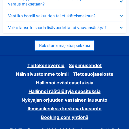
varaus maksetaan?
Lyhennetty
Vaatiiko hotelli vakuuden tai etukäteismaksun?
Lyhennetty
Voiko lapselle saada lisävuodetta tai vauvansänkyä?
Rekisteröi majoituspaikkasi
Tietokoneversio
Sopimusehdot
Näin sivustomme toimii
Tietosuojaseloste
Hallinnoi evästeasetuksia
Hallinnoi räätälöityjä suosituksia
Nykyajan orjuuden vastainen lausunto
Ihmisoikeuksia koskeva lausunto
Booking.com yhtiönä