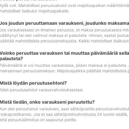
Kyllä voit. Mahdolliset peruutuskulut ovat majoituspaikan määrittämi
mahdolliset lisäkulut majoituspaikalle.
Jos joudun peruuttamaan varaukseni, joudunko maksamaa
Jos varauksessasi on ilmainen peruutus, et maksa peruutuksesta mit
päättynyt tai olet valinnut maksua ei palauteta -hinnan, saatat jo
päättää mahdollisista peruutusmaksuista. Kaikki mahdolliset lisäkulu
Voinko peruuttaa varauksen tai muuttaa päivämääriä sella
palauteta?
Päivämääriä ei voi muuttaa varauksissa, joiden maksua ei palauteta.
maksamaan peruutusmaksun. Majoituspaikka päättää mahdollisista 
Mistä löydän peruutusehtoni?
Näet peruutusehdot varausvahvistuksestasi.
Mistä tiedän, onko varaukseni peruutettu?
Kun olet peruuttanut varauksen, saat sähköpostiisi peruutusvahvistu
roskapostikansio. Jos et saa sähköpostivahvistusta 24 tunnin sisällä
että peruutusilmoitus on saapunut perille.