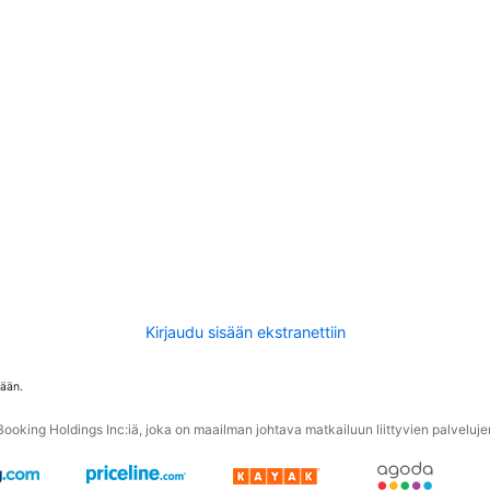
Kirjaudu sisään ekstranettiin
tään.
oking Holdings Inc:iä, joka on maailman johtava matkailuun liittyvien palvelujen 