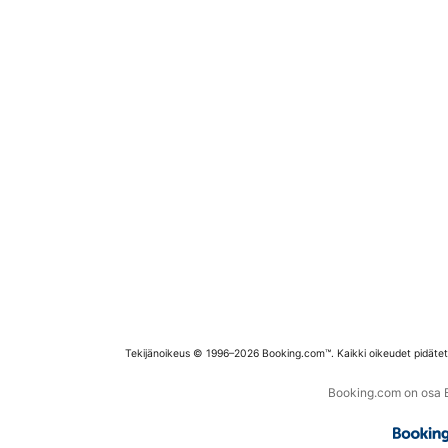
Tekijänoikeus © 1996–2026 Booking.com™. Kaikki oikeudet pidäte
Booking.com on osa Bo