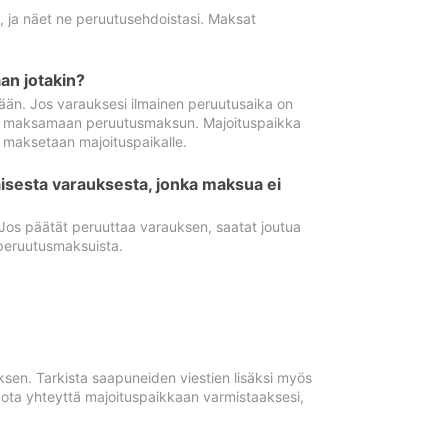
ä, ja näet ne peruutusehdoistasi. Maksat
n jotakin?
ään. Jos varauksesi ilmainen peruutusaika on
utua maksamaan peruutusmaksun. Majoituspaikka
t maksetaan majoituspaikalle.
isesta varauksesta, jonka maksua ei
 Jos päätät peruuttaa varauksen, saatat joutua
peruutusmaksuista.
ksen. Tarkista saapuneiden viestien lisäksi myös
, ota yhteyttä majoituspaikkaan varmistaaksesi,