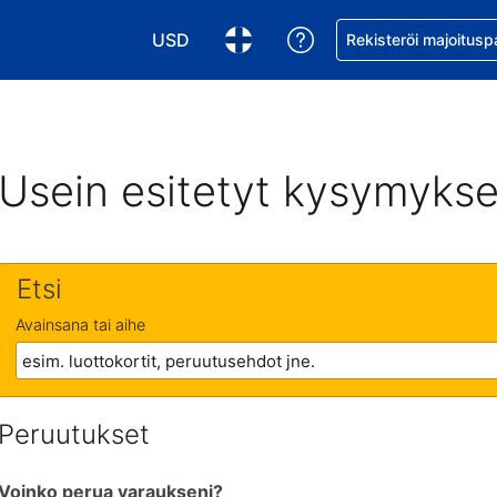
USD
Pyydä apua varaukse
Rekisteröi majoitusp
Valitse valuutta. Tämänhetkinen valuutta
Valitse kieli. Tämänhetkinen kie
Usein esitetyt kysymykse
Etsi
Avainsana tai aihe
Peruutukset
Voinko perua varaukseni?