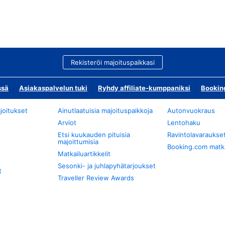
Rekisteröi majoituspaikkasi
ssä
Asiakaspalvelun tuki
Ryhdy affiliate-kumppaniksi
Bookin
joitukset
Ainutlaatuisia majoituspaikkoja
Autonvuokraus
Arviot
Lentohaku
Etsi kuukauden pituisia
Ravintolavaraukse
majoittumisia
Booking.com matkan
Matkailuartikkelit
Sesonki- ja juhlapyhätarjoukset
t
Traveller Review Awards