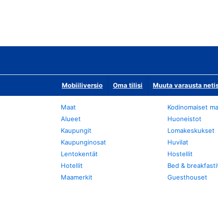
Mobiiliversio
Oma tilisi
Muuta varausta neti
Maat
Kodinomaiset ma
Alueet
Huoneistot
Kaupungit
Lomakeskukset
Kaupunginosat
Huvilat
Lentokentät
Hostellit
Hotellit
Bed & breakfasti
Maamerkit
Guesthouset