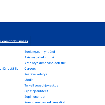
g.com for Business
Booking.com yhtiönä
Asiakaspalvelun tuki
t
Yhteistyökumppaneiden tuki
järjestäjille
Careers
Kestävä kehitys
Media
Turvallisuusohjekeskus
Sijoittajasuhteet
Sopimusehdot
Kumppaneiden reklamaatiot