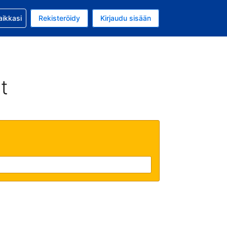
si kanssa
aikkasi
Rekisteröidy
Kirjaudu sisään
 on Yhdysvaltain dollari
li on Suomi
t