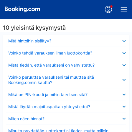
10 yleisintä kysymystä
Lyhennetty
Mitä hintoihin sisältyy?
Lyhennetty
Voinko tehdä varauksen ilman luottokorttia?
Lyhennetty
Mistä tiedän, että varaukseni on vahvistettu?
Lyhennetty
Voinko peruuttaa varaukseni tai muuttaa sitä
Booking.comin kautta?
Lyhennetty
Mikä on PIN-koodi ja mihin tarvitsen sitä?
Lyhennetty
Mistä löydän majoituspaikan yhteystiedot?
Lyhennetty
Miten näen hinnat?
Lyhennetty
Minulta pyydetään luottokorttini tiedot, mutta milloin