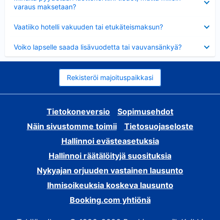
varaus maksetaan?
Lyhennetty
Vaatiiko hotelli vakuuden tai etukäteismaksun?
Lyhennetty
Voiko lapselle saada lisävuodetta tai vauvansänkyä?
Rekisteröi majoituspaikkasi
Tietokoneversio
Sopimusehdot
Näin sivustomme toimii
Tietosuojaseloste
Hallinnoi evästeasetuksia
Hallinnoi räätälöityjä suosituksia
Nykyajan orjuuden vastainen lausunto
Ihmisoikeuksia koskeva lausunto
Booking.com yhtiönä