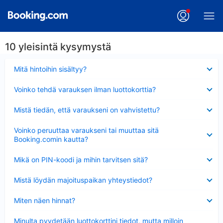
10 yleisintä kysymystä
Lyhennetty
Mitä hintoihin sisältyy?
Lyhennetty
Voinko tehdä varauksen ilman luottokorttia?
Lyhennetty
Mistä tiedän, että varaukseni on vahvistettu?
Lyhennetty
Voinko peruuttaa varaukseni tai muuttaa sitä
Booking.comin kautta?
Lyhennetty
Mikä on PIN-koodi ja mihin tarvitsen sitä?
Lyhennetty
Mistä löydän majoituspaikan yhteystiedot?
Lyhennetty
Miten näen hinnat?
Lyhennetty
Minulta pyydetään luottokorttini tiedot, mutta milloin