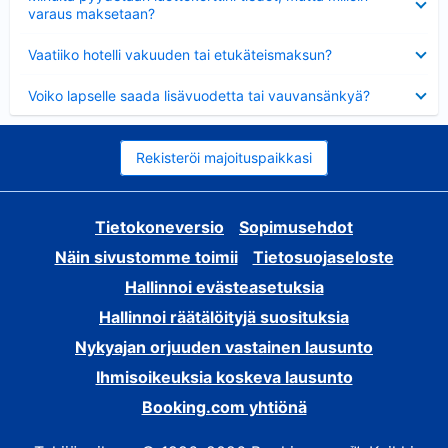
varaus maksetaan?
Lyhennetty
Vaatiiko hotelli vakuuden tai etukäteismaksun?
Lyhennetty
Voiko lapselle saada lisävuodetta tai vauvansänkyä?
Rekisteröi majoituspaikkasi
Tietokoneversio
Sopimusehdot
Näin sivustomme toimii
Tietosuojaseloste
Hallinnoi evästeasetuksia
Hallinnoi räätälöityjä suosituksia
Nykyajan orjuuden vastainen lausunto
Ihmisoikeuksia koskeva lausunto
Booking.com yhtiönä