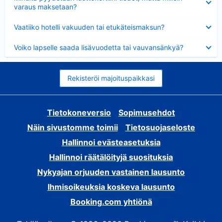
varaus maksetaan?
Lyhennetty
Vaatiiko hotelli vakuuden tai etukäteismaksun?
Lyhennetty
Voiko lapselle saada lisävuodetta tai vauvansänkyä?
Rekisteröi majoituspaikkasi
Tietokoneversio
Sopimusehdot
Näin sivustomme toimii
Tietosuojaseloste
Hallinnoi evästeasetuksia
Hallinnoi räätälöityjä suosituksia
Nykyajan orjuuden vastainen lausunto
Ihmisoikeuksia koskeva lausunto
Booking.com yhtiönä