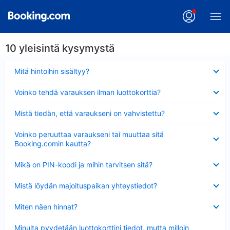
10 yleisintä kysymystä
Lyhennetty
Mitä hintoihin sisältyy?
Lyhennetty
Voinko tehdä varauksen ilman luottokorttia?
Lyhennetty
Mistä tiedän, että varaukseni on vahvistettu?
Lyhennetty
Voinko peruuttaa varaukseni tai muuttaa sitä
Booking.comin kautta?
Lyhennetty
Mikä on PIN-koodi ja mihin tarvitsen sitä?
Lyhennetty
Mistä löydän majoituspaikan yhteystiedot?
Lyhennetty
Miten näen hinnat?
Lyhennetty
Minulta pyydetään luottokorttini tiedot, mutta milloin