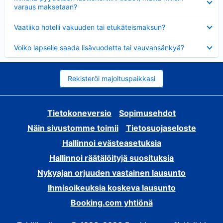
varaus maksetaan?
Lyhennetty
Vaatiiko hotelli vakuuden tai etukäteismaksun?
Lyhennetty
Voiko lapselle saada lisävuodetta tai vauvansänkyä?
Rekisteröi majoituspaikkasi
Tietokoneversio
Sopimusehdot
Näin sivustomme toimii
Tietosuojaseloste
Hallinnoi evästeasetuksia
Hallinnoi räätälöityjä suosituksia
Nykyajan orjuuden vastainen lausunto
Ihmisoikeuksia koskeva lausunto
Booking.com yhtiönä