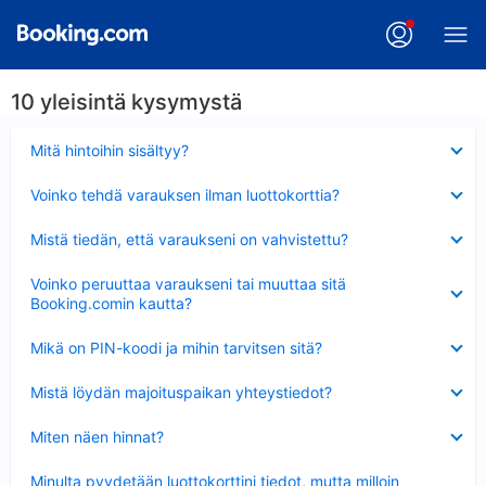
10 yleisintä kysymystä
Lyhennetty
Mitä hintoihin sisältyy?
Lyhennetty
Voinko tehdä varauksen ilman luottokorttia?
Lyhennetty
Mistä tiedän, että varaukseni on vahvistettu?
Lyhennetty
Voinko peruuttaa varaukseni tai muuttaa sitä
Booking.comin kautta?
Lyhennetty
Mikä on PIN-koodi ja mihin tarvitsen sitä?
Lyhennetty
Mistä löydän majoituspaikan yhteystiedot?
Lyhennetty
Miten näen hinnat?
Lyhennetty
Minulta pyydetään luottokorttini tiedot, mutta milloin