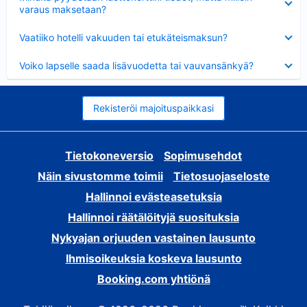
varaus maksetaan?
Lyhennetty
Vaatiiko hotelli vakuuden tai etukäteismaksun?
Lyhennetty
Voiko lapselle saada lisävuodetta tai vauvansänkyä?
Rekisteröi majoituspaikkasi
Tietokoneversio
Sopimusehdot
Näin sivustomme toimii
Tietosuojaseloste
Hallinnoi evästeasetuksia
Hallinnoi räätälöityjä suosituksia
Nykyajan orjuuden vastainen lausunto
Ihmisoikeuksia koskeva lausunto
Booking.com yhtiönä