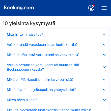
10 yleisintä kysymystä
Lyhennetty
Mitä hintoihin sisältyy?
Lyhennetty
Voinko tehdä varauksen ilman luottokorttia?
Lyhennetty
Mistä tiedän, että varaukseni on vahvistettu?
Lyhennetty
Voinko peruuttaa varaukseni tai muuttaa sitä
Booking.comin kautta?
Lyhennetty
Mikä on PIN-koodi ja mihin tarvitsen sitä?
Lyhennetty
Mistä löydän majoituspaikan yhteystiedot?
Lyhennetty
Miten näen hinnat?
Lyhennetty
Minulta pyydetään luottokorttini tiedot, mutta milloin