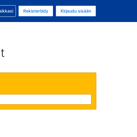
si kanssa
aikkasi
Rekisteröidy
Kirjaudu sisään
a on EUR
li on Suomi
t