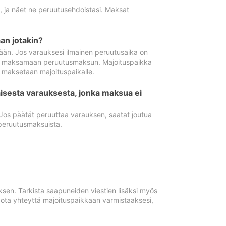
ä, ja näet ne peruutusehdoistasi. Maksat
n jotakin?
ään. Jos varauksesi ilmainen peruutusaika on
utua maksamaan peruutusmaksun. Majoituspaikka
t maksetaan majoituspaikalle.
isesta varauksesta, jonka maksua ei
 Jos päätät peruuttaa varauksen, saatat joutua
peruutusmaksuista.
ksen. Tarkista saapuneiden viestien lisäksi myös
, ota yhteyttä majoituspaikkaan varmistaaksesi,