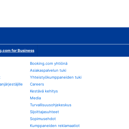
g.com for Business
Booking.com yhtiönä
Asiakaspalvelun tuki
t
Yhteistyökumppaneiden tuki
järjestäjille
Careers
Kestävä kehitys
Media
Turvallisuusohjekeskus
Sijoittajasuhteet
Sopimusehdot
Kumppaneiden reklamaatiot