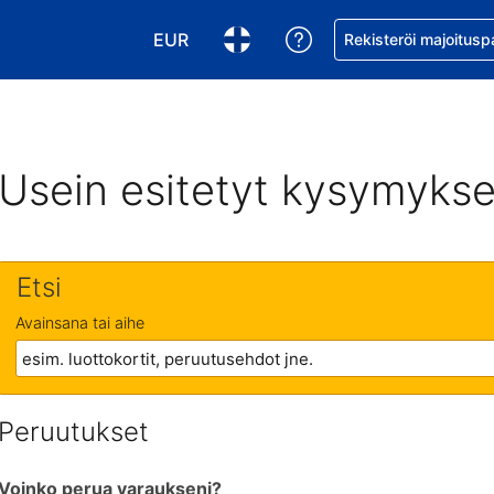
EUR
Pyydä apua varaukse
Rekisteröi majoitusp
Valitse valuutta. Tämänhetkinen valuutt
Valitse kieli. Tämänhetkinen kie
Usein esitetyt kysymykse
Etsi
Avainsana tai aihe
Peruutukset
Voinko perua varaukseni?