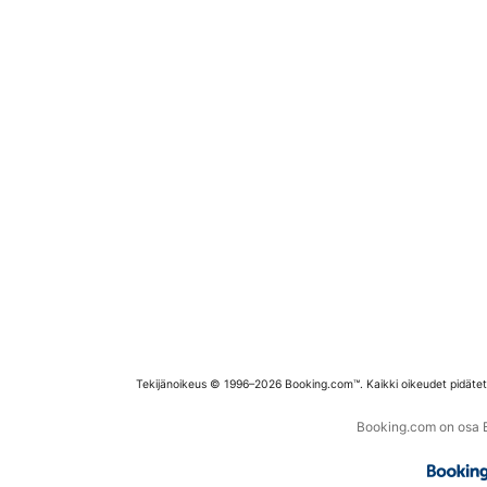
Tekijänoikeus © 1996–2026 Booking.com™. Kaikki oikeudet pidäte
Booking.com on osa Bo