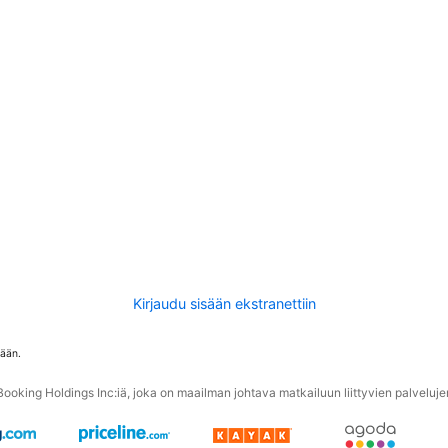
Kirjaudu sisään ekstranettiin
tään.
oking Holdings Inc:iä, joka on maailman johtava matkailuun liittyvien palvelujen 