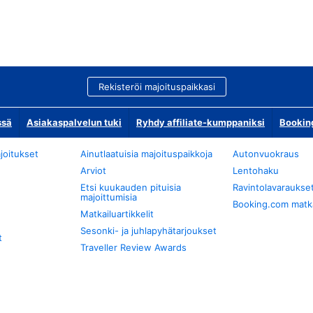
Rekisteröi majoituspaikkasi
ssä
Asiakaspalvelun tuki
Ryhdy affiliate-kumppaniksi
Bookin
joitukset
Ainutlaatuisia majoituspaikkoja
Autonvuokraus
Arviot
Lentohaku
Etsi kuukauden pituisia
Ravintolavaraukse
majoittumisia
Booking.com matkan
Matkailuartikkelit
Sesonki- ja juhlapyhätarjoukset
t
Traveller Review Awards