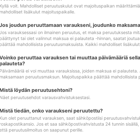
Kyllä voit. Mahdolliset peruutuskulut ovat majoituspaikan määrittämi
mahdolliset lisäkulut majoituspaikalle.
Jos joudun peruuttamaan varaukseni, joudunko maksamaa
Jos varauksessasi on ilmainen peruutus, et maksa peruutuksesta mit
päättynyt tai olet valinnut maksua ei palauteta -hinnan, saatat jo
päättää mahdollisista peruutusmaksuista. Kaikki mahdolliset lisäkulu
Voinko peruuttaa varauksen tai muuttaa päivämääriä sella
palauteta?
Päivämääriä ei voi muuttaa varauksissa, joiden maksua ei palauteta.
maksamaan peruutusmaksun. Majoituspaikka päättää mahdollisista 
Mistä löydän peruutusehtoni?
Näet peruutusehdot varausvahvistuksestasi.
Mistä tiedän, onko varaukseni peruutettu?
Kun olet peruuttanut varauksen, saat sähköpostiisi peruutusvahvistu
roskapostikansio. Jos et saa sähköpostivahvistusta 24 tunnin sisällä
että peruutusilmoitus on saapunut perille.