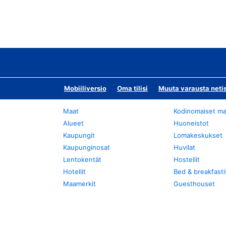
Mobiiliversio
Oma tilisi
Muuta varausta neti
Maat
Kodinomaiset ma
Alueet
Huoneistot
Kaupungit
Lomakeskukset
Kaupunginosat
Huvilat
Lentokentät
Hostellit
Hotellit
Bed & breakfasti
Maamerkit
Guesthouset