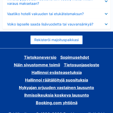
varaus maksetaan?
Lyhennetty
Vaatiiko hotelli vakuuden tai etukäteismaksun?
Lyhennetty
Voiko lapselle saada lisävuodetta tai vauvansänkyä?
Rekisteröi majoituspaikkasi
Tietokoneversio
Sopimusehdot
Näin sivustomme toimii
Tietosuojaseloste
Hallinnoi evästeasetuksia
Hallinnoi räätälöityjä suosituksia
Nykyajan orjuuden vastainen lausunto
Ihmisoikeuksia koskeva lausunto
Booking.com yhtiönä