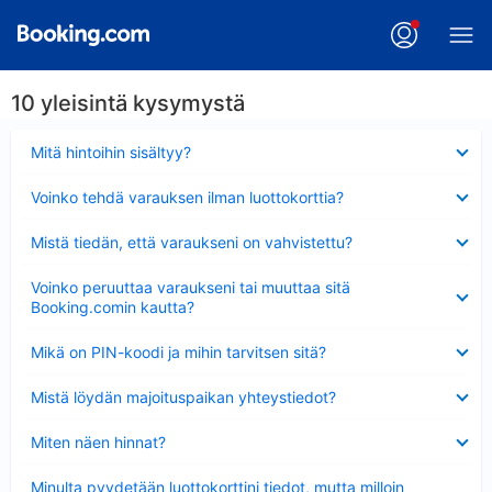
10 yleisintä kysymystä
Lyhennetty
Mitä hintoihin sisältyy?
Lyhennetty
Voinko tehdä varauksen ilman luottokorttia?
Lyhennetty
Mistä tiedän, että varaukseni on vahvistettu?
Lyhennetty
Voinko peruuttaa varaukseni tai muuttaa sitä
Booking.comin kautta?
Lyhennetty
Mikä on PIN-koodi ja mihin tarvitsen sitä?
Lyhennetty
Mistä löydän majoituspaikan yhteystiedot?
Lyhennetty
Miten näen hinnat?
Lyhennetty
Minulta pyydetään luottokorttini tiedot, mutta milloin