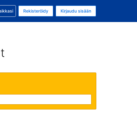
si kanssa
aikkasi
Rekisteröidy
Kirjaudu sisään
 on Yhdysvaltain dollari
li on Suomi
t