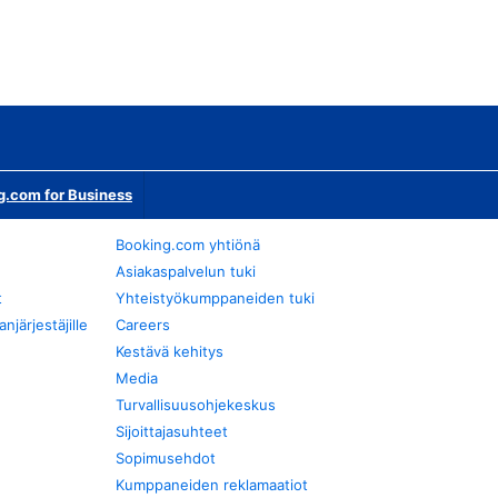
g.com for Business
Booking.com yhtiönä
Asiakaspalvelun tuki
t
Yhteistyökumppaneiden tuki
järjestäjille
Careers
Kestävä kehitys
Media
Turvallisuusohjekeskus
Sijoittajasuhteet
Sopimusehdot
Kumppaneiden reklamaatiot