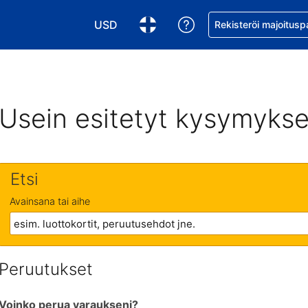
USD
Pyydä apua varaukse
Rekisteröi majoitusp
Valitse valuutta. Tämänhetkinen valuutta
Valitse kieli. Tämänhetkinen kie
Usein esitetyt kysymykse
Etsi
Avainsana tai aihe
Peruutukset
Voinko perua varaukseni?