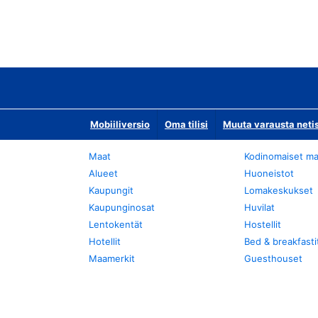
Mobiiliversio
Oma tilisi
Muuta varausta neti
Maat
Kodinomaiset ma
Alueet
Huoneistot
Kaupungit
Lomakeskukset
Kaupunginosat
Huvilat
Lentokentät
Hostellit
Hotellit
Bed & breakfasti
Maamerkit
Guesthouset