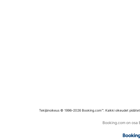
Tekijänoikeus © 1996–2026 Booking.com™. Kaikki oikeudet pidäte
Booking.com on osa Bo