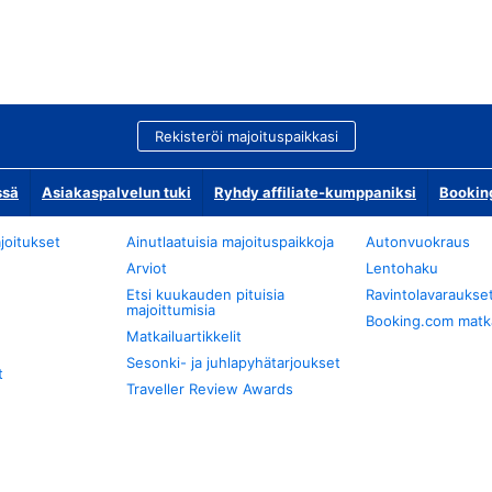
Rekisteröi majoituspaikkasi
ssä
Asiakaspalvelun tuki
Ryhdy affiliate-kumppaniksi
Bookin
joitukset
Ainutlaatuisia majoituspaikkoja
Autonvuokraus
Arviot
Lentohaku
Etsi kuukauden pituisia
Ravintolavaraukse
majoittumisia
Booking.com matkan
Matkailuartikkelit
Sesonki- ja juhlapyhätarjoukset
t
Traveller Review Awards