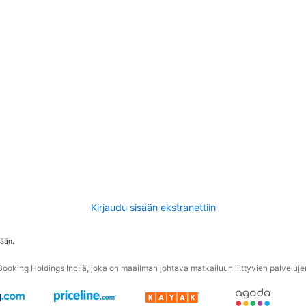
Kirjaudu sisään ekstranettiin
tään.
oking Holdings Inc:iä, joka on maailman johtava matkailuun liittyvien palvelujen 