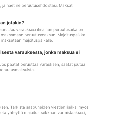
ä, ja näet ne peruutusehdoistasi. Maksat
n jotakin?
ään. Jos varauksesi ilmainen peruutusaika on
utua maksamaan peruutusmaksun. Majoituspaikka
t maksetaan majoituspaikalle.
isesta varauksesta, jonka maksua ei
 Jos päätät peruuttaa varauksen, saatat joutua
peruutusmaksuista.
ksen. Tarkista saapuneiden viestien lisäksi myös
, ota yhteyttä majoituspaikkaan varmistaaksesi,