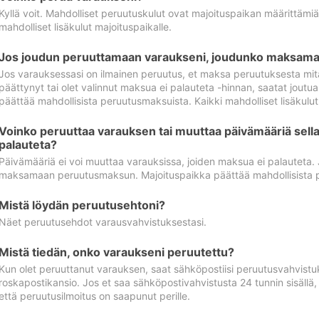
Kyllä voit. Mahdolliset peruutuskulut ovat majoituspaikan määrittämi
mahdolliset lisäkulut majoituspaikalle.
Jos joudun peruuttamaan varaukseni, joudunko maksamaa
Jos varauksessasi on ilmainen peruutus, et maksa peruutuksesta mit
päättynyt tai olet valinnut maksua ei palauteta -hinnan, saatat jo
päättää mahdollisista peruutusmaksuista. Kaikki mahdolliset lisäkulu
Voinko peruuttaa varauksen tai muuttaa päivämääriä sella
palauteta?
Päivämääriä ei voi muuttaa varauksissa, joiden maksua ei palauteta.
maksamaan peruutusmaksun. Majoituspaikka päättää mahdollisista 
Mistä löydän peruutusehtoni?
Näet peruutusehdot varausvahvistuksestasi.
Mistä tiedän, onko varaukseni peruutettu?
Kun olet peruuttanut varauksen, saat sähköpostiisi peruutusvahvistu
roskapostikansio. Jos et saa sähköpostivahvistusta 24 tunnin sisällä
että peruutusilmoitus on saapunut perille.