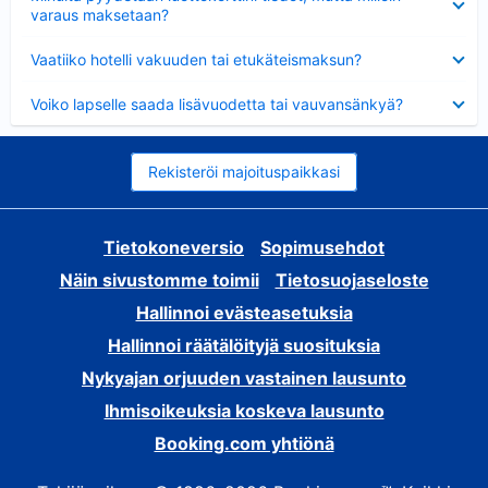
varaus maksetaan?
Lyhennetty
Vaatiiko hotelli vakuuden tai etukäteismaksun?
Lyhennetty
Voiko lapselle saada lisävuodetta tai vauvansänkyä?
Rekisteröi majoituspaikkasi
Tietokoneversio
Sopimusehdot
Näin sivustomme toimii
Tietosuojaseloste
Hallinnoi evästeasetuksia
Hallinnoi räätälöityjä suosituksia
Nykyajan orjuuden vastainen lausunto
Ihmisoikeuksia koskeva lausunto
Booking.com yhtiönä