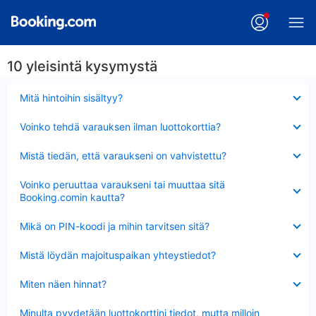
10 yleisintä kysymystä
Lyhennetty
Mitä hintoihin sisältyy?
Lyhennetty
Voinko tehdä varauksen ilman luottokorttia?
Lyhennetty
Mistä tiedän, että varaukseni on vahvistettu?
Lyhennetty
Voinko peruuttaa varaukseni tai muuttaa sitä
Booking.comin kautta?
Lyhennetty
Mikä on PIN-koodi ja mihin tarvitsen sitä?
Lyhennetty
Mistä löydän majoituspaikan yhteystiedot?
Lyhennetty
Miten näen hinnat?
Lyhennetty
Minulta pyydetään luottokorttini tiedot, mutta milloin