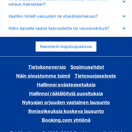
varaus maksetaan?
Lyhennetty
Vaatiiko hotelli vakuuden tai etukäteismaksun?
Lyhennetty
Voiko lapselle saada lisävuodetta tai vauvansänkyä?
Rekisteröi majoituspaikkasi
Tietokoneversio
Sopimusehdot
Näin sivustomme toimii
Tietosuojaseloste
Hallinnoi evästeasetuksia
Hallinnoi räätälöityjä suosituksia
Nykyajan orjuuden vastainen lausunto
Ihmisoikeuksia koskeva lausunto
Booking.com yhtiönä