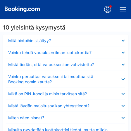
10 yleisintä kysymystä
Lyhennetty
Mitä hintoihin sisältyy?
Lyhennetty
Voinko tehdä varauksen ilman luottokorttia?
Lyhennetty
Mistä tiedän, että varaukseni on vahvistettu?
Lyhennetty
Voinko peruuttaa varaukseni tai muuttaa sitä
Booking.comin kautta?
Lyhennetty
Mikä on PIN-koodi ja mihin tarvitsen sitä?
Lyhennetty
Mistä löydän majoituspaikan yhteystiedot?
Lyhennetty
Miten näen hinnat?
Lyhennetty
Minulta pyydetään luottokorttini tiedot, mutta milloin