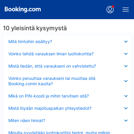
10 yleisintä kysymystä
Lyhennetty
Mitä hintoihin sisältyy?
Lyhennetty
Voinko tehdä varauksen ilman luottokorttia?
Lyhennetty
Mistä tiedän, että varaukseni on vahvistettu?
Lyhennetty
Voinko peruuttaa varaukseni tai muuttaa sitä
Booking.comin kautta?
Lyhennetty
Mikä on PIN-koodi ja mihin tarvitsen sitä?
Lyhennetty
Mistä löydän majoituspaikan yhteystiedot?
Lyhennetty
Miten näen hinnat?
Lyhennetty
Minulta pyydetään luottokorttini tiedot, mutta milloin