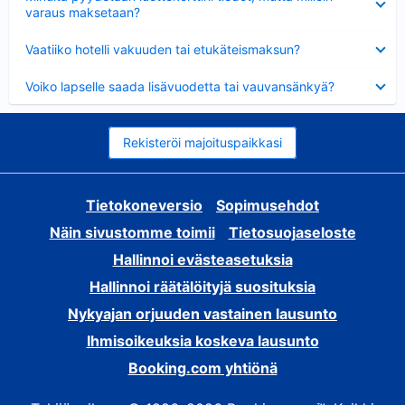
varaus maksetaan?
Lyhennetty
Vaatiiko hotelli vakuuden tai etukäteismaksun?
Lyhennetty
Voiko lapselle saada lisävuodetta tai vauvansänkyä?
Rekisteröi majoituspaikkasi
Tietokoneversio
Sopimusehdot
Näin sivustomme toimii
Tietosuojaseloste
Hallinnoi evästeasetuksia
Hallinnoi räätälöityjä suosituksia
Nykyajan orjuuden vastainen lausunto
Ihmisoikeuksia koskeva lausunto
Booking.com yhtiönä