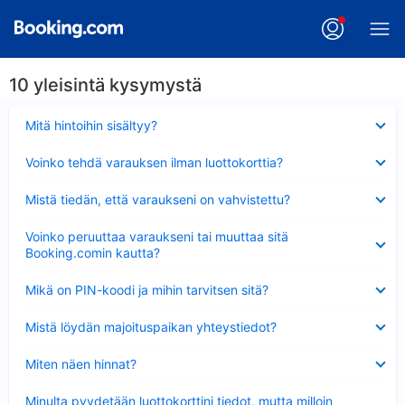
10 yleisintä kysymystä
Lyhennetty
Mitä hintoihin sisältyy?
Lyhennetty
Voinko tehdä varauksen ilman luottokorttia?
Lyhennetty
Mistä tiedän, että varaukseni on vahvistettu?
Lyhennetty
Voinko peruuttaa varaukseni tai muuttaa sitä
Booking.comin kautta?
Lyhennetty
Mikä on PIN-koodi ja mihin tarvitsen sitä?
Lyhennetty
Mistä löydän majoituspaikan yhteystiedot?
Lyhennetty
Miten näen hinnat?
Lyhennetty
Minulta pyydetään luottokorttini tiedot, mutta milloin