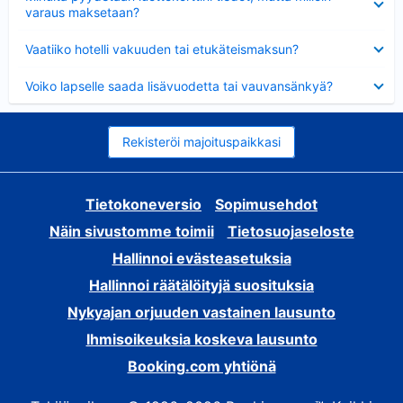
varaus maksetaan?
Lyhennetty
Vaatiiko hotelli vakuuden tai etukäteismaksun?
Lyhennetty
Voiko lapselle saada lisävuodetta tai vauvansänkyä?
Rekisteröi majoituspaikkasi
Tietokoneversio
Sopimusehdot
Näin sivustomme toimii
Tietosuojaseloste
Hallinnoi evästeasetuksia
Hallinnoi räätälöityjä suosituksia
Nykyajan orjuuden vastainen lausunto
Ihmisoikeuksia koskeva lausunto
Booking.com yhtiönä