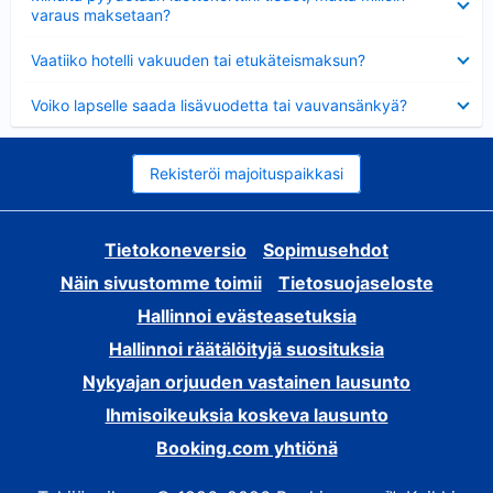
varaus maksetaan?
Lyhennetty
Vaatiiko hotelli vakuuden tai etukäteismaksun?
Lyhennetty
Voiko lapselle saada lisävuodetta tai vauvansänkyä?
Rekisteröi majoituspaikkasi
Tietokoneversio
Sopimusehdot
Näin sivustomme toimii
Tietosuojaseloste
Hallinnoi evästeasetuksia
Hallinnoi räätälöityjä suosituksia
Nykyajan orjuuden vastainen lausunto
Ihmisoikeuksia koskeva lausunto
Booking.com yhtiönä