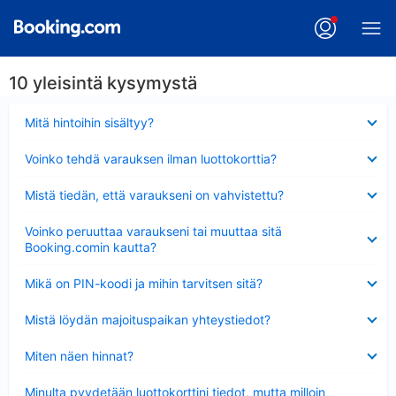
10 yleisintä kysymystä
Lyhennetty
Mitä hintoihin sisältyy?
Lyhennetty
Voinko tehdä varauksen ilman luottokorttia?
Lyhennetty
Mistä tiedän, että varaukseni on vahvistettu?
Lyhennetty
Voinko peruuttaa varaukseni tai muuttaa sitä
Booking.comin kautta?
Lyhennetty
Mikä on PIN-koodi ja mihin tarvitsen sitä?
Lyhennetty
Mistä löydän majoituspaikan yhteystiedot?
Lyhennetty
Miten näen hinnat?
Lyhennetty
Minulta pyydetään luottokorttini tiedot, mutta milloin