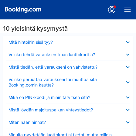
10 yleisintä kysymystä
Lyhennetty
Mitä hintoihin sisältyy?
Lyhennetty
Voinko tehdä varauksen ilman luottokorttia?
Lyhennetty
Mistä tiedän, että varaukseni on vahvistettu?
Lyhennetty
Voinko peruuttaa varaukseni tai muuttaa sitä
Booking.comin kautta?
Lyhennetty
Mikä on PIN-koodi ja mihin tarvitsen sitä?
Lyhennetty
Mistä löydän majoituspaikan yhteystiedot?
Lyhennetty
Miten näen hinnat?
Lyhennetty
Minulta pyydetään luottokorttini tiedot, mutta milloin