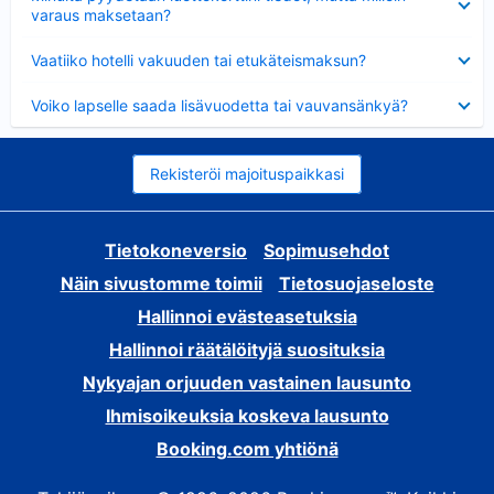
varaus maksetaan?
Lyhennetty
Vaatiiko hotelli vakuuden tai etukäteismaksun?
Lyhennetty
Voiko lapselle saada lisävuodetta tai vauvansänkyä?
Rekisteröi majoituspaikkasi
Tietokoneversio
Sopimusehdot
Näin sivustomme toimii
Tietosuojaseloste
Hallinnoi evästeasetuksia
Hallinnoi räätälöityjä suosituksia
Nykyajan orjuuden vastainen lausunto
Ihmisoikeuksia koskeva lausunto
Booking.com yhtiönä