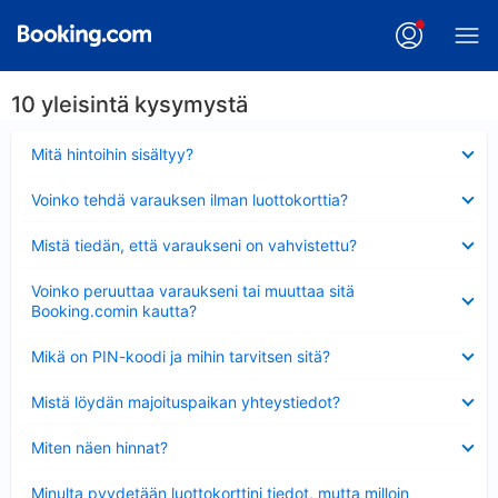
10 yleisintä kysymystä
Lyhennetty
Mitä hintoihin sisältyy?
Lyhennetty
Voinko tehdä varauksen ilman luottokorttia?
Lyhennetty
Mistä tiedän, että varaukseni on vahvistettu?
Lyhennetty
Voinko peruuttaa varaukseni tai muuttaa sitä
Booking.comin kautta?
Lyhennetty
Mikä on PIN-koodi ja mihin tarvitsen sitä?
Lyhennetty
Mistä löydän majoituspaikan yhteystiedot?
Lyhennetty
Miten näen hinnat?
Lyhennetty
Minulta pyydetään luottokorttini tiedot, mutta milloin