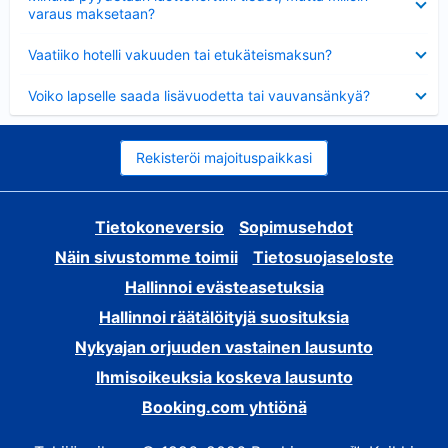
varaus maksetaan?
Lyhennetty
Vaatiiko hotelli vakuuden tai etukäteismaksun?
Lyhennetty
Voiko lapselle saada lisävuodetta tai vauvansänkyä?
Rekisteröi majoituspaikkasi
Tietokoneversio
Sopimusehdot
Näin sivustomme toimii
Tietosuojaseloste
Hallinnoi evästeasetuksia
Hallinnoi räätälöityjä suosituksia
Nykyajan orjuuden vastainen lausunto
Ihmisoikeuksia koskeva lausunto
Booking.com yhtiönä