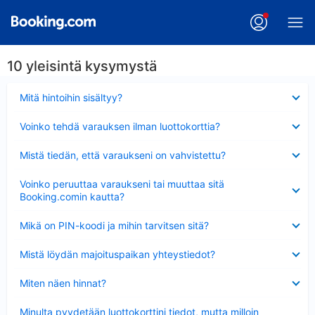
10 yleisintä kysymystä
Lyhennetty
Mitä hintoihin sisältyy?
Lyhennetty
Voinko tehdä varauksen ilman luottokorttia?
Lyhennetty
Mistä tiedän, että varaukseni on vahvistettu?
Lyhennetty
Voinko peruuttaa varaukseni tai muuttaa sitä
Booking.comin kautta?
Lyhennetty
Mikä on PIN-koodi ja mihin tarvitsen sitä?
Lyhennetty
Mistä löydän majoituspaikan yhteystiedot?
Lyhennetty
Miten näen hinnat?
Lyhennetty
Minulta pyydetään luottokorttini tiedot, mutta milloin