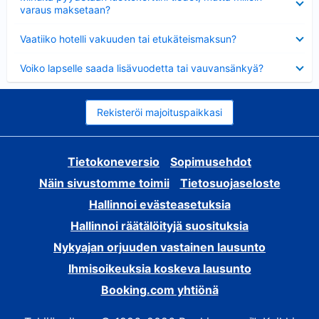
varaus maksetaan?
Lyhennetty
Vaatiiko hotelli vakuuden tai etukäteismaksun?
Lyhennetty
Voiko lapselle saada lisävuodetta tai vauvansänkyä?
Rekisteröi majoituspaikkasi
Tietokoneversio
Sopimusehdot
Näin sivustomme toimii
Tietosuojaseloste
Hallinnoi evästeasetuksia
Hallinnoi räätälöityjä suosituksia
Nykyajan orjuuden vastainen lausunto
Ihmisoikeuksia koskeva lausunto
Booking.com yhtiönä