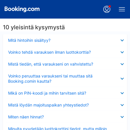
10 yleisintä kysymystä
Lyhennetty
Mitä hintoihin sisältyy?
Lyhennetty
Voinko tehdä varauksen ilman luottokorttia?
Lyhennetty
Mistä tiedän, että varaukseni on vahvistettu?
Lyhennetty
Voinko peruuttaa varaukseni tai muuttaa sitä
Booking.comin kautta?
Lyhennetty
Mikä on PIN-koodi ja mihin tarvitsen sitä?
Lyhennetty
Mistä löydän majoituspaikan yhteystiedot?
Lyhennetty
Miten näen hinnat?
Lyhennetty
Minulta pyydetään luottokorttini tiedot, mutta milloin