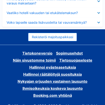
varaus maksetaan?
Lyhennetty
Vaatiiko hotelli vakuuden tai etukäteismaksun?
Lyhennetty
Voiko lapselle saada lisävuodetta tai vauvansänkyä?
Rekisteröi majoituspaikkasi
Tietokoneversio
Sopimusehdot
Näin sivustomme toimii
Tietosuojaseloste
Hallinnoi evästeasetuksia
Hallinnoi räätälöityjä suosituksia
Nykyajan orjuuden vastainen lausunto
Ihmisoikeuksia koskeva lausunto
Booking.com yhtiönä