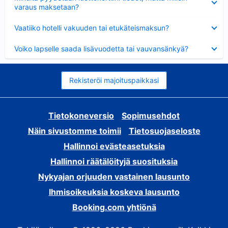
varaus maksetaan?
Lyhennetty
Vaatiiko hotelli vakuuden tai etukäteismaksun?
Lyhennetty
Voiko lapselle saada lisävuodetta tai vauvansänkyä?
Rekisteröi majoituspaikkasi
Tietokoneversio
Sopimusehdot
Näin sivustomme toimii
Tietosuojaseloste
Hallinnoi evästeasetuksia
Hallinnoi räätälöityjä suosituksia
Nykyajan orjuuden vastainen lausunto
Ihmisoikeuksia koskeva lausunto
Booking.com yhtiönä