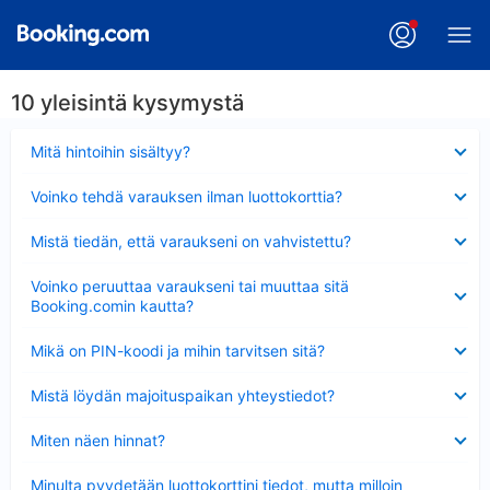
10 yleisintä kysymystä
Lyhennetty
Mitä hintoihin sisältyy?
Lyhennetty
Voinko tehdä varauksen ilman luottokorttia?
Lyhennetty
Mistä tiedän, että varaukseni on vahvistettu?
Lyhennetty
Voinko peruuttaa varaukseni tai muuttaa sitä
Booking.comin kautta?
Lyhennetty
Mikä on PIN-koodi ja mihin tarvitsen sitä?
Lyhennetty
Mistä löydän majoituspaikan yhteystiedot?
Lyhennetty
Miten näen hinnat?
Lyhennetty
Minulta pyydetään luottokorttini tiedot, mutta milloin