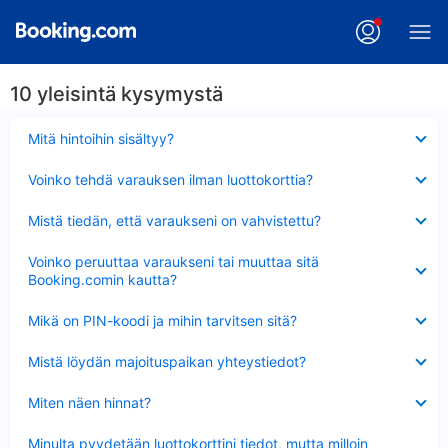
10 yleisintä kysymystä
Lyhennetty
Mitä hintoihin sisältyy?
Lyhennetty
Voinko tehdä varauksen ilman luottokorttia?
Lyhennetty
Mistä tiedän, että varaukseni on vahvistettu?
Lyhennetty
Voinko peruuttaa varaukseni tai muuttaa sitä
Booking.comin kautta?
Lyhennetty
Mikä on PIN-koodi ja mihin tarvitsen sitä?
Lyhennetty
Mistä löydän majoituspaikan yhteystiedot?
Lyhennetty
Miten näen hinnat?
Lyhennetty
Minulta pyydetään luottokorttini tiedot, mutta milloin