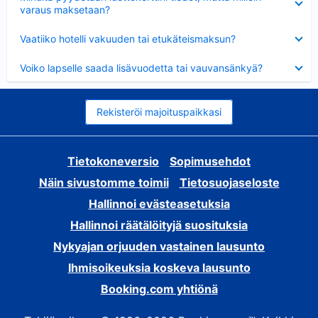
varaus maksetaan?
Lyhennetty
Vaatiiko hotelli vakuuden tai etukäteismaksun?
Lyhennetty
Voiko lapselle saada lisävuodetta tai vauvansänkyä?
Rekisteröi majoituspaikkasi
Tietokoneversio
Sopimusehdot
Näin sivustomme toimii
Tietosuojaseloste
Hallinnoi evästeasetuksia
Hallinnoi räätälöityjä suosituksia
Nykyajan orjuuden vastainen lausunto
Ihmisoikeuksia koskeva lausunto
Booking.com yhtiönä