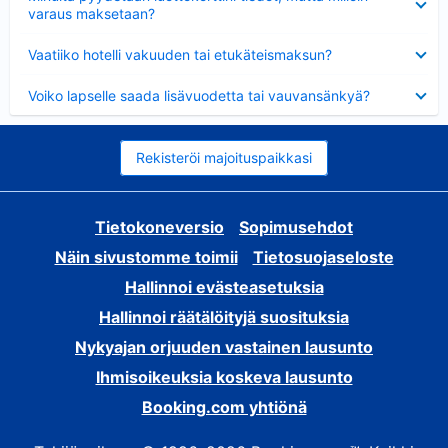
varaus maksetaan?
Lyhennetty
Vaatiiko hotelli vakuuden tai etukäteismaksun?
Lyhennetty
Voiko lapselle saada lisävuodetta tai vauvansänkyä?
Rekisteröi majoituspaikkasi
Tietokoneversio
Sopimusehdot
Näin sivustomme toimii
Tietosuojaseloste
Hallinnoi evästeasetuksia
Hallinnoi räätälöityjä suosituksia
Nykyajan orjuuden vastainen lausunto
Ihmisoikeuksia koskeva lausunto
Booking.com yhtiönä