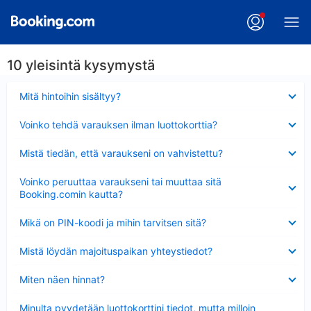
10 yleisintä kysymystä
Lyhennetty
Mitä hintoihin sisältyy?
Lyhennetty
Voinko tehdä varauksen ilman luottokorttia?
Lyhennetty
Mistä tiedän, että varaukseni on vahvistettu?
Lyhennetty
Voinko peruuttaa varaukseni tai muuttaa sitä
Booking.comin kautta?
Lyhennetty
Mikä on PIN-koodi ja mihin tarvitsen sitä?
Lyhennetty
Mistä löydän majoituspaikan yhteystiedot?
Lyhennetty
Miten näen hinnat?
Lyhennetty
Minulta pyydetään luottokorttini tiedot, mutta milloin