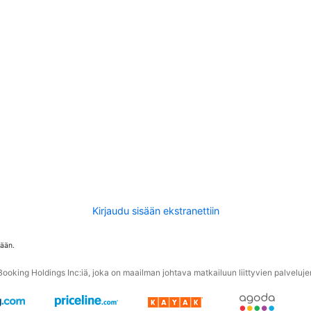
Kirjaudu sisään ekstranettiin
tään.
oking Holdings Inc:iä, joka on maailman johtava matkailuun liittyvien palvelujen 