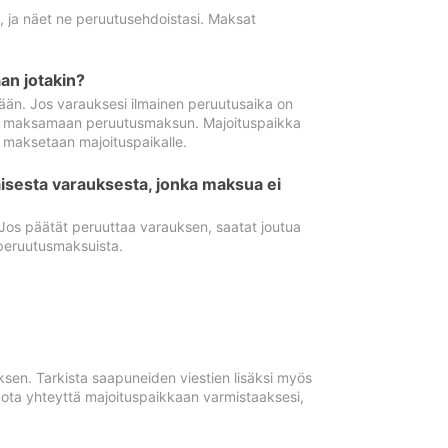
ä, ja näet ne peruutusehdoistasi. Maksat
n jotakin?
ään. Jos varauksesi ilmainen peruutusaika on
utua maksamaan peruutusmaksun. Majoituspaikka
t maksetaan majoituspaikalle.
isesta varauksesta, jonka maksua ei
 Jos päätät peruuttaa varauksen, saatat joutua
peruutusmaksuista.
ksen. Tarkista saapuneiden viestien lisäksi myös
, ota yhteyttä majoituspaikkaan varmistaaksesi,