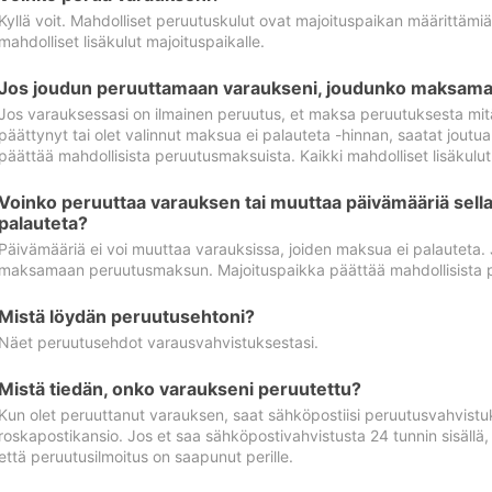
Kyllä voit. Mahdolliset peruutuskulut ovat majoituspaikan määrittämi
mahdolliset lisäkulut majoituspaikalle.
Jos joudun peruuttamaan varaukseni, joudunko maksamaa
Jos varauksessasi on ilmainen peruutus, et maksa peruutuksesta mit
päättynyt tai olet valinnut maksua ei palauteta -hinnan, saatat jo
päättää mahdollisista peruutusmaksuista. Kaikki mahdolliset lisäkulu
Voinko peruuttaa varauksen tai muuttaa päivämääriä sella
palauteta?
Päivämääriä ei voi muuttaa varauksissa, joiden maksua ei palauteta.
maksamaan peruutusmaksun. Majoituspaikka päättää mahdollisista 
Mistä löydän peruutusehtoni?
Näet peruutusehdot varausvahvistuksestasi.
Mistä tiedän, onko varaukseni peruutettu?
Kun olet peruuttanut varauksen, saat sähköpostiisi peruutusvahvistu
roskapostikansio. Jos et saa sähköpostivahvistusta 24 tunnin sisällä
että peruutusilmoitus on saapunut perille.