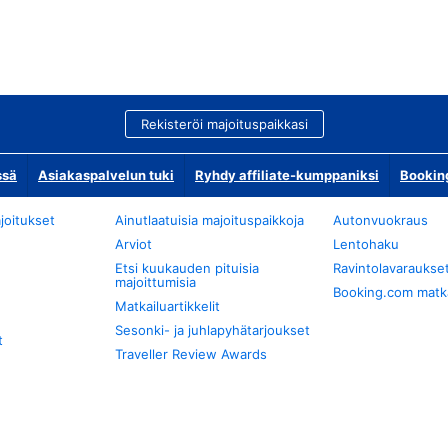
Rekisteröi majoituspaikkasi
ssä
Asiakaspalvelun tuki
Ryhdy affiliate-kumppaniksi
Bookin
joitukset
Ainutlaatuisia majoituspaikkoja
Autonvuokraus
Arviot
Lentohaku
Etsi kuukauden pituisia
Ravintolavaraukse
majoittumisia
Booking.com matkan
Matkailuartikkelit
Sesonki- ja juhlapyhätarjoukset
t
Traveller Review Awards