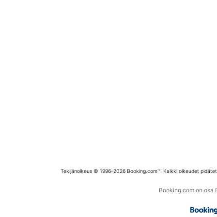
Tekijänoikeus © 1996–2026 Booking.com™. Kaikki oikeudet pidäte
Booking.com on osa Bo