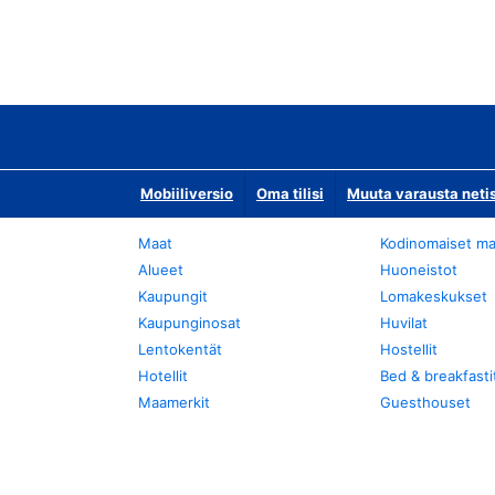
Mobiiliversio
Oma tilisi
Muuta varausta neti
Maat
Kodinomaiset ma
Alueet
Huoneistot
Kaupungit
Lomakeskukset
Kaupunginosat
Huvilat
Lentokentät
Hostellit
Hotellit
Bed & breakfasti
Maamerkit
Guesthouset