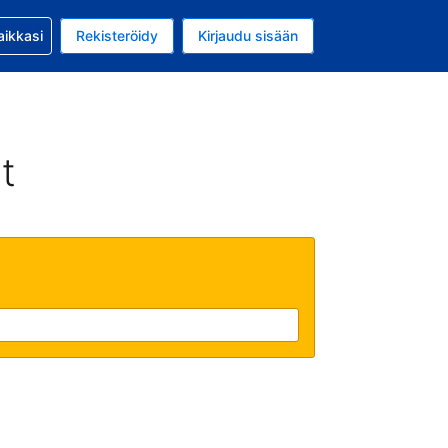
si kanssa
aikkasi
Rekisteröidy
Kirjaudu sisään
 on Yhdysvaltain dollari
li on Suomi
t