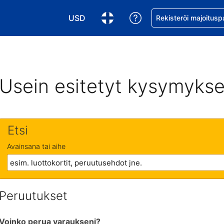
USD
Pyydä apua varaukse
Rekisteröi majoitusp
Valitse valuutta. Tämänhetkinen valuutta
Valitse kieli. Tämänhetkinen kie
Usein esitetyt kysymykse
Etsi
Avainsana tai aihe
Peruutukset
Voinko perua varaukseni?