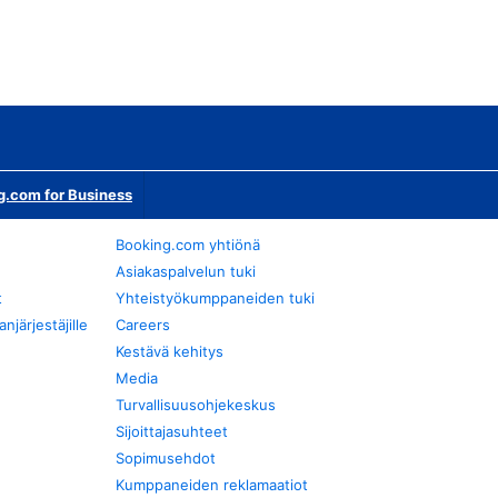
g.com for Business
Booking.com yhtiönä
Asiakaspalvelun tuki
t
Yhteistyökumppaneiden tuki
järjestäjille
Careers
Kestävä kehitys
Media
Turvallisuusohjekeskus
Sijoittajasuhteet
Sopimusehdot
Kumppaneiden reklamaatiot