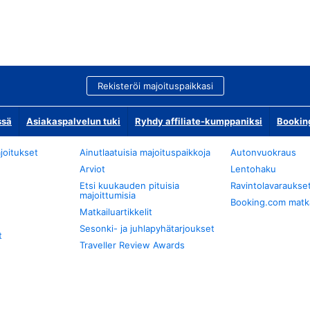
Rekisteröi majoituspaikkasi
ssä
Asiakaspalvelun tuki
Ryhdy affiliate-kumppaniksi
Bookin
joitukset
Ainutlaatuisia majoituspaikkoja
Autonvuokraus
Arviot
Lentohaku
Etsi kuukauden pituisia
Ravintolavaraukse
majoittumisia
Booking.com matkan
Matkailuartikkelit
Sesonki- ja juhlapyhätarjoukset
t
Traveller Review Awards