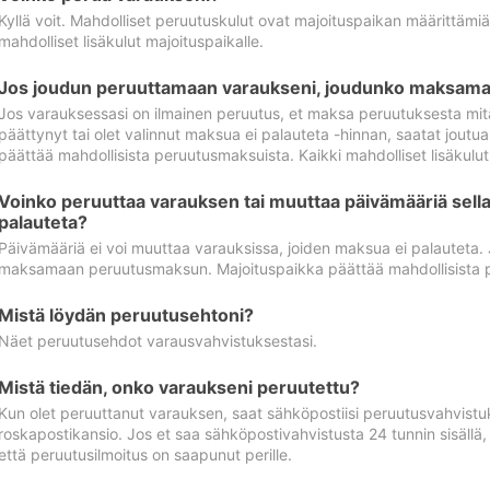
Kyllä voit. Mahdolliset peruutuskulut ovat majoituspaikan määrittämi
mahdolliset lisäkulut majoituspaikalle.
Jos joudun peruuttamaan varaukseni, joudunko maksamaa
Jos varauksessasi on ilmainen peruutus, et maksa peruutuksesta mit
päättynyt tai olet valinnut maksua ei palauteta -hinnan, saatat jo
päättää mahdollisista peruutusmaksuista. Kaikki mahdolliset lisäkulu
Voinko peruuttaa varauksen tai muuttaa päivämääriä sella
palauteta?
Päivämääriä ei voi muuttaa varauksissa, joiden maksua ei palauteta.
maksamaan peruutusmaksun. Majoituspaikka päättää mahdollisista 
Mistä löydän peruutusehtoni?
Näet peruutusehdot varausvahvistuksestasi.
Mistä tiedän, onko varaukseni peruutettu?
Kun olet peruuttanut varauksen, saat sähköpostiisi peruutusvahvistu
roskapostikansio. Jos et saa sähköpostivahvistusta 24 tunnin sisällä
että peruutusilmoitus on saapunut perille.