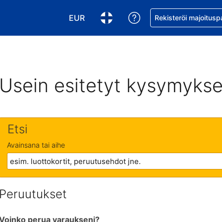
EUR
Pyydä apua varaukse
Rekisteröi majoitusp
Valitse valuutta. Tämänhetkinen valuutt
Valitse kieli. Tämänhetkinen kie
Usein esitetyt kysymykse
Etsi
Avainsana tai aihe
Peruutukset
Voinko perua varaukseni?