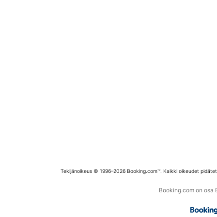
Tekijänoikeus © 1996–2026 Booking.com™. Kaikki oikeudet pidäte
Booking.com on osa Bo