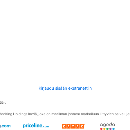
Kirjaudu sisään ekstranettiin
tään.
oking Holdings Inc:iä, joka on maailman johtava matkailuun liittyvien palvelujen 