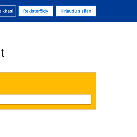
si kanssa
aikkasi
Rekisteröidy
Kirjaudu sisään
a on EUR
li on Suomi
t