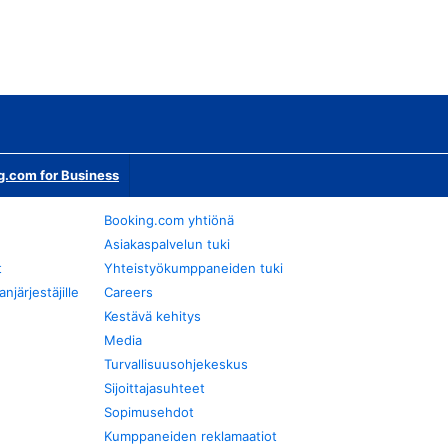
g.com for Business
Booking.com yhtiönä
Asiakaspalvelun tuki
t
Yhteistyökumppaneiden tuki
järjestäjille
Careers
Kestävä kehitys
Media
Turvallisuusohjekeskus
Sijoittajasuhteet
Sopimusehdot
Kumppaneiden reklamaatiot