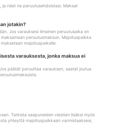
ä, ja näet ne peruutusehdoistasi. Maksat
n jotakin?
ään. Jos varauksesi ilmainen peruutusaika on
utua maksamaan peruutusmaksun. Majoituspaikka
t maksetaan majoituspaikalle.
isesta varauksesta, jonka maksua ei
 Jos päätät peruuttaa varauksen, saatat joutua
peruutusmaksuista.
ksen. Tarkista saapuneiden viestien lisäksi myös
, ota yhteyttä majoituspaikkaan varmistaaksesi,