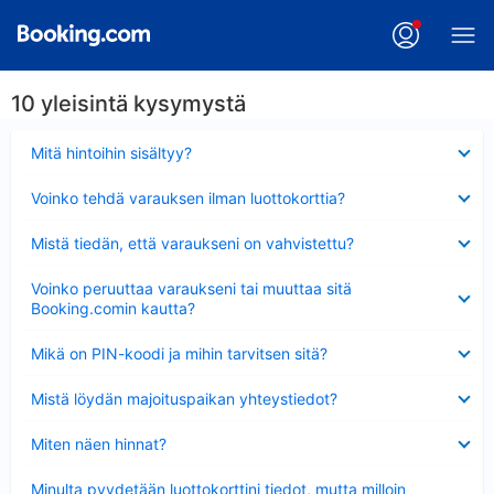
10 yleisintä kysymystä
Lyhennetty
Mitä hintoihin sisältyy?
Lyhennetty
Voinko tehdä varauksen ilman luottokorttia?
Lyhennetty
Mistä tiedän, että varaukseni on vahvistettu?
Lyhennetty
Voinko peruuttaa varaukseni tai muuttaa sitä
Booking.comin kautta?
Lyhennetty
Mikä on PIN-koodi ja mihin tarvitsen sitä?
Lyhennetty
Mistä löydän majoituspaikan yhteystiedot?
Lyhennetty
Miten näen hinnat?
Lyhennetty
Minulta pyydetään luottokorttini tiedot, mutta milloin