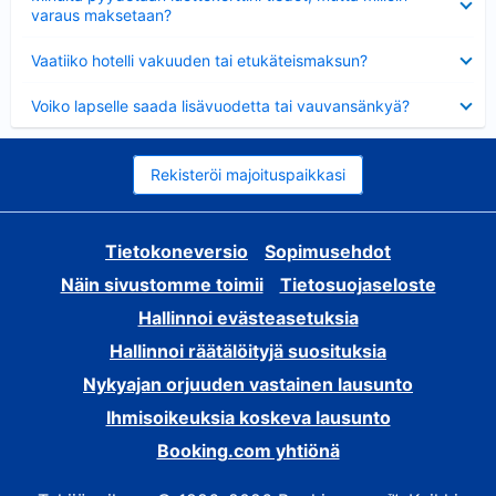
varaus maksetaan?
Lyhennetty
Vaatiiko hotelli vakuuden tai etukäteismaksun?
Lyhennetty
Voiko lapselle saada lisävuodetta tai vauvansänkyä?
Rekisteröi majoituspaikkasi
Tietokoneversio
Sopimusehdot
Näin sivustomme toimii
Tietosuojaseloste
Hallinnoi evästeasetuksia
Hallinnoi räätälöityjä suosituksia
Nykyajan orjuuden vastainen lausunto
Ihmisoikeuksia koskeva lausunto
Booking.com yhtiönä