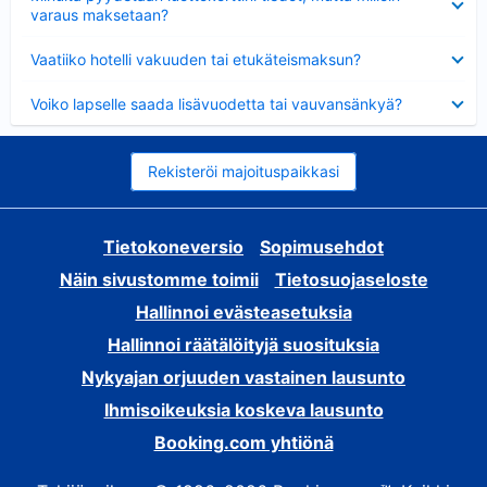
varaus maksetaan?
Lyhennetty
Vaatiiko hotelli vakuuden tai etukäteismaksun?
Lyhennetty
Voiko lapselle saada lisävuodetta tai vauvansänkyä?
Rekisteröi majoituspaikkasi
Tietokoneversio
Sopimusehdot
Näin sivustomme toimii
Tietosuojaseloste
Hallinnoi evästeasetuksia
Hallinnoi räätälöityjä suosituksia
Nykyajan orjuuden vastainen lausunto
Ihmisoikeuksia koskeva lausunto
Booking.com yhtiönä