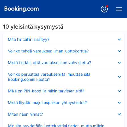
10 yleisintä kysymystä
Lyhennetty
Mitä hintoihin sisältyy?
Lyhennetty
Voinko tehdä varauksen ilman luottokorttia?
Lyhennetty
Mistä tiedän, että varaukseni on vahvistettu?
Lyhennetty
Voinko peruuttaa varaukseni tai muuttaa sitä
Booking.comin kautta?
Lyhennetty
Mikä on PIN-koodi ja mihin tarvitsen sitä?
Lyhennetty
Mistä löydän majoituspaikan yhteystiedot?
Lyhennetty
Miten näen hinnat?
Lyhennetty
Minulta pyydetään luottokorttini tiedot, mutta milloin