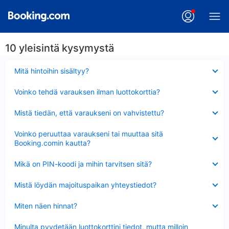
10 yleisintä kysymystä
Lyhennetty
Mitä hintoihin sisältyy?
Lyhennetty
Voinko tehdä varauksen ilman luottokorttia?
Lyhennetty
Mistä tiedän, että varaukseni on vahvistettu?
Lyhennetty
Voinko peruuttaa varaukseni tai muuttaa sitä
Booking.comin kautta?
Lyhennetty
Mikä on PIN-koodi ja mihin tarvitsen sitä?
Lyhennetty
Mistä löydän majoituspaikan yhteystiedot?
Lyhennetty
Miten näen hinnat?
Lyhennetty
Minulta pyydetään luottokorttini tiedot, mutta milloin