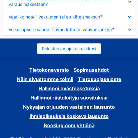
varaus maksetaan?
Lyhennetty
Vaatiiko hotelli vakuuden tai etukäteismaksun?
Lyhennetty
Voiko lapselle saada lisävuodetta tai vauvansänkyä?
Rekisteröi majoituspaikkasi
Tietokoneversio
Sopimusehdot
Näin sivustomme toimii
Tietosuojaseloste
Hallinnoi evästeasetuksia
Hallinnoi räätälöityjä suosituksia
Nykyajan orjuuden vastainen lausunto
Ihmisoikeuksia koskeva lausunto
Booking.com yhtiönä