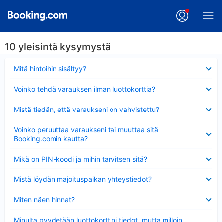
10 yleisintä kysymystä
Lyhennetty
Mitä hintoihin sisältyy?
Lyhennetty
Voinko tehdä varauksen ilman luottokorttia?
Lyhennetty
Mistä tiedän, että varaukseni on vahvistettu?
Lyhennetty
Voinko peruuttaa varaukseni tai muuttaa sitä
Booking.comin kautta?
Lyhennetty
Mikä on PIN-koodi ja mihin tarvitsen sitä?
Lyhennetty
Mistä löydän majoituspaikan yhteystiedot?
Lyhennetty
Miten näen hinnat?
Lyhennetty
Minulta pyydetään luottokorttini tiedot, mutta milloin