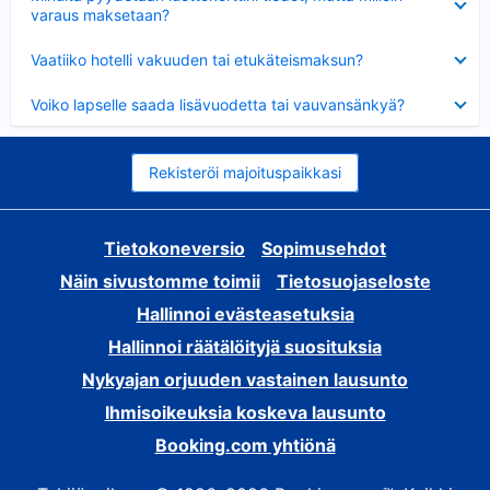
varaus maksetaan?
Lyhennetty
Vaatiiko hotelli vakuuden tai etukäteismaksun?
Lyhennetty
Voiko lapselle saada lisävuodetta tai vauvansänkyä?
Rekisteröi majoituspaikkasi
Tietokoneversio
Sopimusehdot
Näin sivustomme toimii
Tietosuojaseloste
Hallinnoi evästeasetuksia
Hallinnoi räätälöityjä suosituksia
Nykyajan orjuuden vastainen lausunto
Ihmisoikeuksia koskeva lausunto
Booking.com yhtiönä