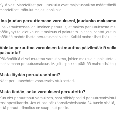
Kyllä voit. Mahdolliset peruutuskulut ovat majoituspaikan määrittämi
mahdolliset lisäkulut majoituspaikalle.
Jos joudun peruuttamaan varaukseni, joudunko maksamaa
Jos varauksessasi on ilmainen peruutus, et maksa peruutuksesta mit
päättynyt tai olet valinnut maksua ei palauteta -hinnan, saatat jo
päättää mahdollisista peruutusmaksuista. Kaikki mahdolliset lisäkulu
Voinko peruuttaa varauksen tai muuttaa päivämääriä sella
palauteta?
Päivämääriä ei voi muuttaa varauksissa, joiden maksua ei palauteta.
maksamaan peruutusmaksun. Majoituspaikka päättää mahdollisista 
Mistä löydän peruutusehtoni?
Näet peruutusehdot varausvahvistuksestasi.
Mistä tiedän, onko varaukseni peruutettu?
Kun olet peruuttanut varauksen, saat sähköpostiisi peruutusvahvistu
roskapostikansio. Jos et saa sähköpostivahvistusta 24 tunnin sisällä
että peruutusilmoitus on saapunut perille.