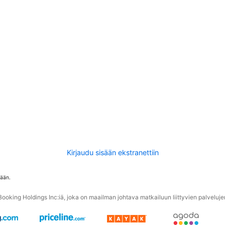
Kirjaudu sisään ekstranettiin
tään.
oking Holdings Inc:iä, joka on maailman johtava matkailuun liittyvien palvelujen 