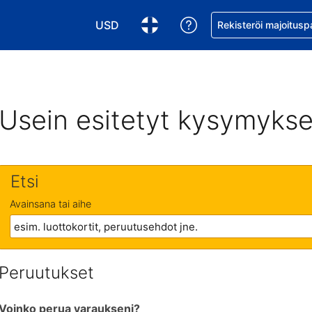
USD
Pyydä apua varaukse
Rekisteröi majoitusp
Valitse valuutta. Tämänhetkinen valuutta
Valitse kieli. Tämänhetkinen kie
Usein esitetyt kysymykse
Etsi
Avainsana tai aihe
Peruutukset
Voinko perua varaukseni?