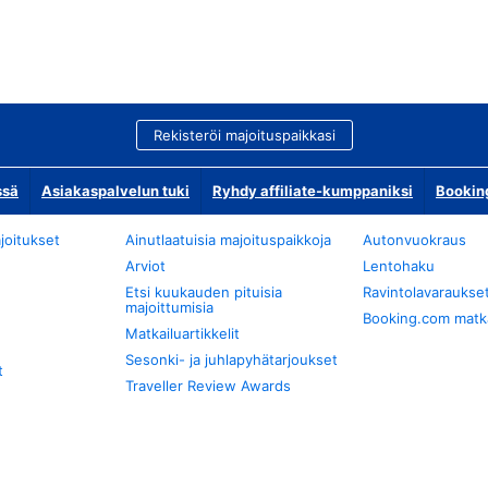
Rekisteröi majoituspaikkasi
ssä
Asiakaspalvelun tuki
Ryhdy affiliate-kumppaniksi
Bookin
joitukset
Ainutlaatuisia majoituspaikkoja
Autonvuokraus
Arviot
Lentohaku
Etsi kuukauden pituisia
Ravintolavaraukse
majoittumisia
Booking.com matkan
Matkailuartikkelit
Sesonki- ja juhlapyhätarjoukset
t
Traveller Review Awards