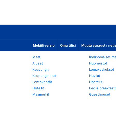
Mobiiliversio
Oma tilisi
Muuta varausta neti
Maat
Kodinomaiset ma
Alueet
Huoneistot
Kaupungit
Lomakeskukset
Kaupunginosat
Huvilat
Lentokentät
Hostellit
Hotellit
Bed & breakfasti
Maamerkit
Guesthouset