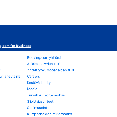
g.com for Business
Booking.com yhtiönä
Asiakaspalvelun tuki
t
Yhteistyökumppaneiden tuki
järjestäjille
Careers
Kestävä kehitys
Media
Turvallisuusohjekeskus
Sijoittajasuhteet
Sopimusehdot
Kumppaneiden reklamaatiot