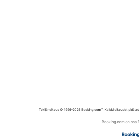
Tekijänoikeus © 1996–2026 Booking.com™. Kaikki oikeudet pidäte
Booking.com on osa Bo