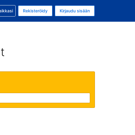
si kanssa
aikkasi
Rekisteröidy
Kirjaudu sisään
 on Yhdysvaltain dollari
li on Suomi
t