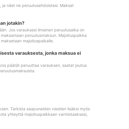
ä, ja näet ne peruutusehdoistasi. Maksat
n jotakin?
ään. Jos varauksesi ilmainen peruutusaika on
utua maksamaan peruutusmaksun. Majoituspaikka
t maksetaan majoituspaikalle.
isesta varauksesta, jonka maksua ei
 Jos päätät peruuttaa varauksen, saatat joutua
peruutusmaksuista.
ksen. Tarkista saapuneiden viestien lisäksi myös
, ota yhteyttä majoituspaikkaan varmistaaksesi,