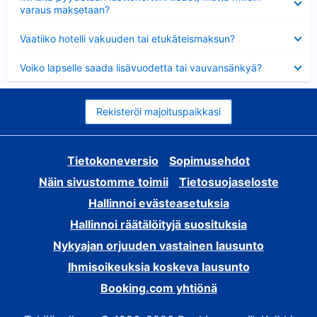
varaus maksetaan?
Lyhennetty
Vaatiiko hotelli vakuuden tai etukäteismaksun?
Lyhennetty
Voiko lapselle saada lisävuodetta tai vauvansänkyä?
Rekisteröi majoituspaikkasi
Tietokoneversio
Sopimusehdot
Näin sivustomme toimii
Tietosuojaseloste
Hallinnoi evästeasetuksia
Hallinnoi räätälöityjä suosituksia
Nykyajan orjuuden vastainen lausunto
Ihmisoikeuksia koskeva lausunto
Booking.com yhtiönä