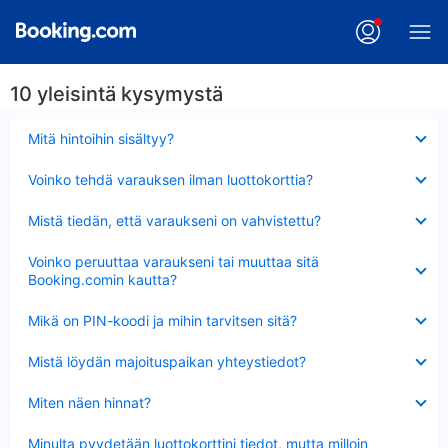
10 yleisintä kysymystä
Lyhennetty
Mitä hintoihin sisältyy?
Lyhennetty
Voinko tehdä varauksen ilman luottokorttia?
Lyhennetty
Mistä tiedän, että varaukseni on vahvistettu?
Lyhennetty
Voinko peruuttaa varaukseni tai muuttaa sitä
Booking.comin kautta?
Lyhennetty
Mikä on PIN-koodi ja mihin tarvitsen sitä?
Lyhennetty
Mistä löydän majoituspaikan yhteystiedot?
Lyhennetty
Miten näen hinnat?
Lyhennetty
Minulta pyydetään luottokorttini tiedot, mutta milloin