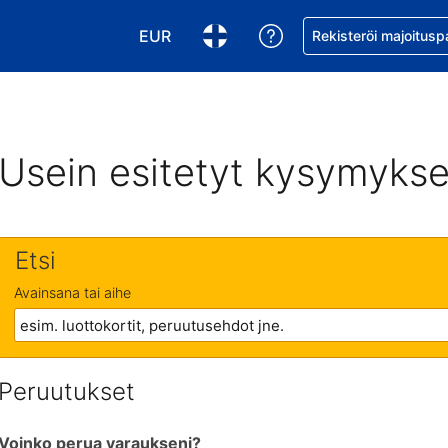
EUR
Pyydä apua varaukse
Rekisteröi majoitusp
Valitse valuutta. Tämänhetkinen valuutt
Valitse kieli. Tämänhetkinen kie
Usein esitetyt kysymykse
Etsi
Avainsana tai aihe
Peruutukset
Voinko perua varaukseni?