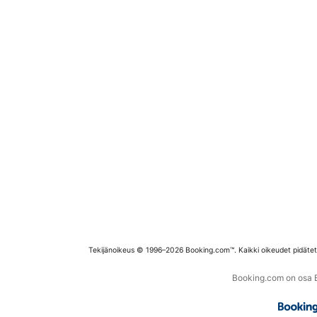
Tekijänoikeus © 1996–2026 Booking.com™. Kaikki oikeudet pidäte
Booking.com on osa Bo