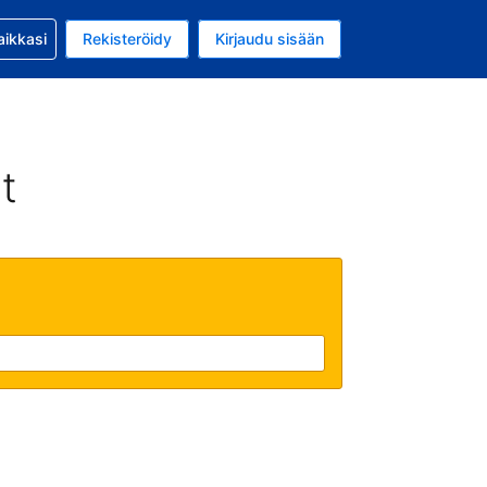
si kanssa
aikkasi
Rekisteröidy
Kirjaudu sisään
a on EUR
li on Suomi
t