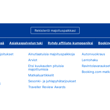
Rekisteröi majoituspaikkasi
ssä
Asiakaspalvelun tuki
Ryhdy affiliate-kumppaniksi
Bookin
joitukset
Ainutlaatuisia majoituspaikkoja
Autonvuokraus
Arviot
Lentohaku
Etsi kuukauden pituisia
Ravintolavaraukse
majoittumisia
Booking.com matkan
Matkailuartikkelit
Sesonki- ja juhlapyhätarjoukset
t
Traveller Review Awards