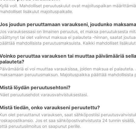
Kyllä voit. Mahdolliset peruutuskulut ovat majoituspaikan määrittämi
mahdolliset lisäkulut majoituspaikalle.
Jos joudun peruuttamaan varaukseni, joudunko maksamaa
Jos varauksessasi on ilmainen peruutus, et maksa peruutuksesta mit
päättynyt tai olet valinnut maksua ei palauteta -hinnan, saatat jo
päättää mahdollisista peruutusmaksuista. Kaikki mahdolliset lisäkulu
Voinko peruuttaa varauksen tai muuttaa päivämääriä sella
palauteta?
Päivämääriä ei voi muuttaa varauksissa, joiden maksua ei palauteta.
maksamaan peruutusmaksun. Majoituspaikka päättää mahdollisista 
Mistä löydän peruutusehtoni?
Näet peruutusehdot varausvahvistuksestasi.
Mistä tiedän, onko varaukseni peruutettu?
Kun olet peruuttanut varauksen, saat sähköpostiisi peruutusvahvistu
roskapostikansio. Jos et saa sähköpostivahvistusta 24 tunnin sisällä
että peruutusilmoitus on saapunut perille.