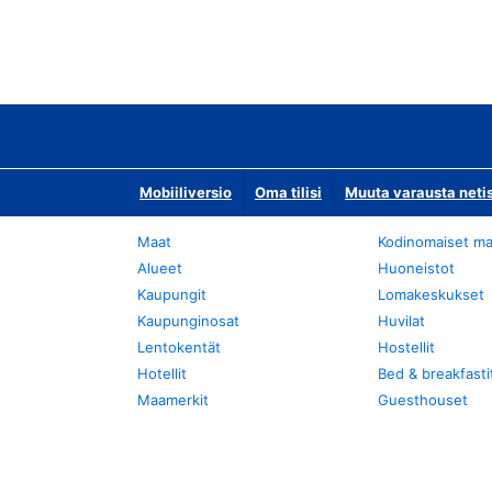
Mobiiliversio
Oma tilisi
Muuta varausta neti
Maat
Kodinomaiset ma
Alueet
Huoneistot
Kaupungit
Lomakeskukset
Kaupunginosat
Huvilat
Lentokentät
Hostellit
Hotellit
Bed & breakfasti
Maamerkit
Guesthouset