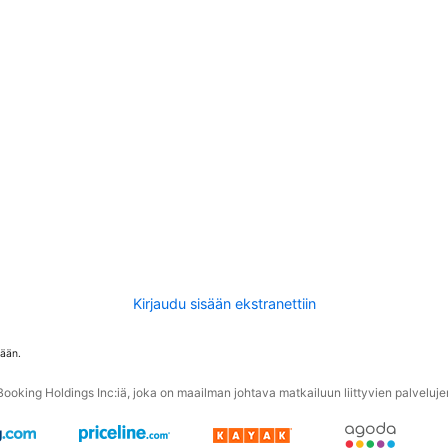
Kirjaudu sisään ekstranettiin
tään.
oking Holdings Inc:iä, joka on maailman johtava matkailuun liittyvien palvelujen 