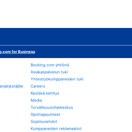
g.com for Business
Booking.com yhtiönä
Asiakaspalvelun tuki
t
Yhteistyökumppaneiden tuki
järjestäjille
Careers
Kestävä kehitys
Media
Turvallisuusohjekeskus
Sijoittajasuhteet
Sopimusehdot
Kumppaneiden reklamaatiot