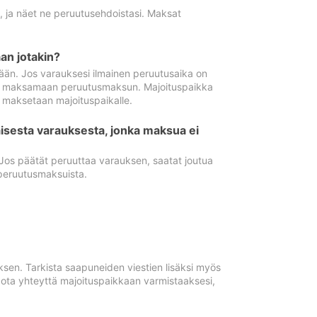
ä, ja näet ne peruutusehdoistasi. Maksat
n jotakin?
ään. Jos varauksesi ilmainen peruutusaika on
utua maksamaan peruutusmaksun. Majoituspaikka
t maksetaan majoituspaikalle.
isesta varauksesta, jonka maksua ei
 Jos päätät peruuttaa varauksen, saatat joutua
peruutusmaksuista.
ksen. Tarkista saapuneiden viestien lisäksi myös
, ota yhteyttä majoituspaikkaan varmistaaksesi,