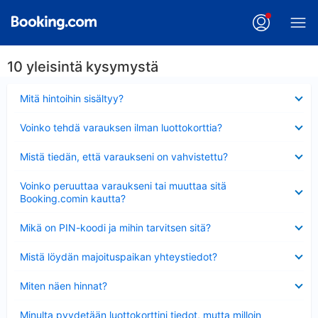
10 yleisintä kysymystä
Lyhennetty
Mitä hintoihin sisältyy?
Lyhennetty
Voinko tehdä varauksen ilman luottokorttia?
Lyhennetty
Mistä tiedän, että varaukseni on vahvistettu?
Lyhennetty
Voinko peruuttaa varaukseni tai muuttaa sitä
Booking.comin kautta?
Lyhennetty
Mikä on PIN-koodi ja mihin tarvitsen sitä?
Lyhennetty
Mistä löydän majoituspaikan yhteystiedot?
Lyhennetty
Miten näen hinnat?
Lyhennetty
Minulta pyydetään luottokorttini tiedot, mutta milloin