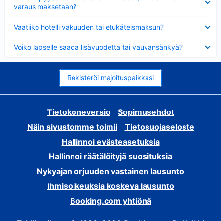
varaus maksetaan?
Lyhennetty
Vaatiiko hotelli vakuuden tai etukäteismaksun?
Lyhennetty
Voiko lapselle saada lisävuodetta tai vauvansänkyä?
Rekisteröi majoituspaikkasi
Tietokoneversio
Sopimusehdot
Näin sivustomme toimii
Tietosuojaseloste
Hallinnoi evästeasetuksia
Hallinnoi räätälöityjä suosituksia
Nykyajan orjuuden vastainen lausunto
Ihmisoikeuksia koskeva lausunto
Booking.com yhtiönä