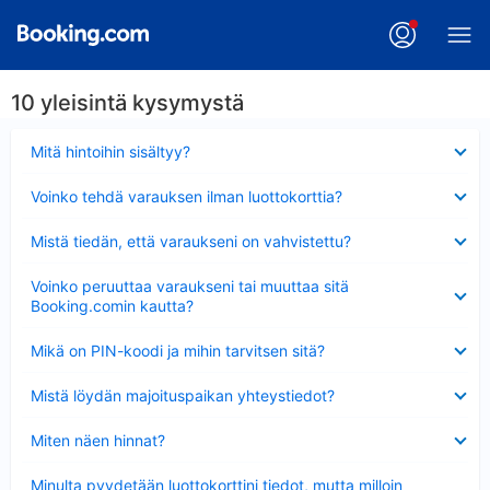
10 yleisintä kysymystä
Lyhennetty
Mitä hintoihin sisältyy?
Lyhennetty
Voinko tehdä varauksen ilman luottokorttia?
Lyhennetty
Mistä tiedän, että varaukseni on vahvistettu?
Lyhennetty
Voinko peruuttaa varaukseni tai muuttaa sitä
Booking.comin kautta?
Lyhennetty
Mikä on PIN-koodi ja mihin tarvitsen sitä?
Lyhennetty
Mistä löydän majoituspaikan yhteystiedot?
Lyhennetty
Miten näen hinnat?
Lyhennetty
Minulta pyydetään luottokorttini tiedot, mutta milloin