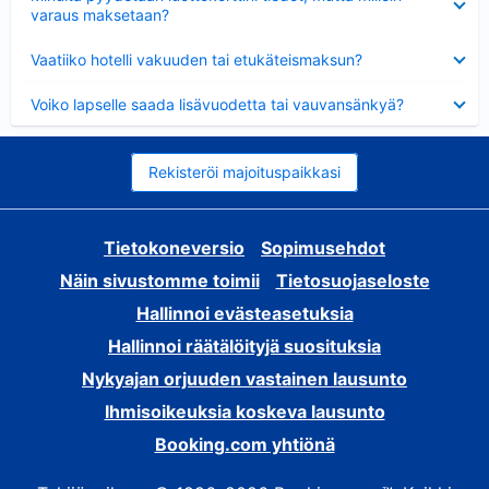
varaus maksetaan?
Lyhennetty
Vaatiiko hotelli vakuuden tai etukäteismaksun?
Lyhennetty
Voiko lapselle saada lisävuodetta tai vauvansänkyä?
Rekisteröi majoituspaikkasi
Tietokoneversio
Sopimusehdot
Näin sivustomme toimii
Tietosuojaseloste
Hallinnoi evästeasetuksia
Hallinnoi räätälöityjä suosituksia
Nykyajan orjuuden vastainen lausunto
Ihmisoikeuksia koskeva lausunto
Booking.com yhtiönä