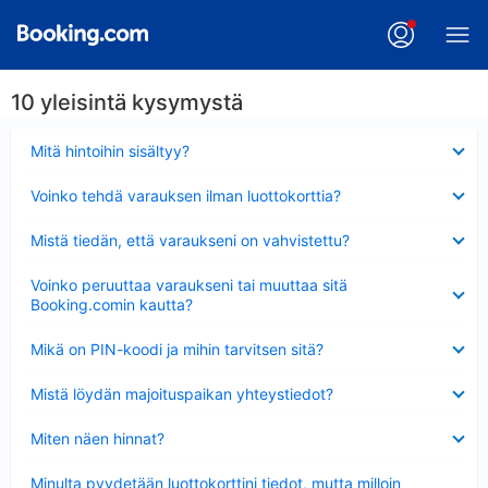
10 yleisintä kysymystä
Lyhennetty
Mitä hintoihin sisältyy?
Lyhennetty
Voinko tehdä varauksen ilman luottokorttia?
Lyhennetty
Mistä tiedän, että varaukseni on vahvistettu?
Lyhennetty
Voinko peruuttaa varaukseni tai muuttaa sitä
Booking.comin kautta?
Lyhennetty
Mikä on PIN-koodi ja mihin tarvitsen sitä?
Lyhennetty
Mistä löydän majoituspaikan yhteystiedot?
Lyhennetty
Miten näen hinnat?
Lyhennetty
Minulta pyydetään luottokorttini tiedot, mutta milloin