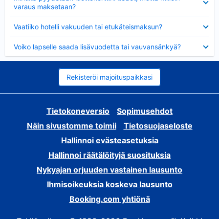
varaus maksetaan?
Lyhennetty
Vaatiiko hotelli vakuuden tai etukäteismaksun?
Lyhennetty
Voiko lapselle saada lisävuodetta tai vauvansänkyä?
Rekisteröi majoituspaikkasi
Tietokoneversio
Sopimusehdot
Näin sivustomme toimii
Tietosuojaseloste
Hallinnoi evästeasetuksia
Hallinnoi räätälöityjä suosituksia
Nykyajan orjuuden vastainen lausunto
Ihmisoikeuksia koskeva lausunto
Booking.com yhtiönä